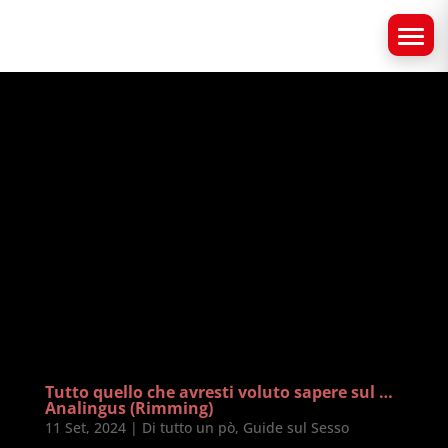
Tutto quello che avresti voluto sapere sul …
Analingus (Rimming)
11 Set, 2024
|
Di tutto un pò
,
Guide sul Sesso