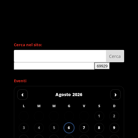
Cerca nel sito:
Eventi
‹
›
Agosto 2026
L
M
M
G
V
S
D
1
2
3
4
5
6
7
8
9