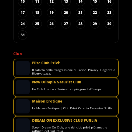
10
11
12
13
14
15
16
17
18
19
20
21
22
23
24
25
26
27
28
29
30
31
Club
Elite Club Privè
Il salotto della trasgressione di Torino. Privacy, Eleganza e
Riservatezza.
New Olimpia Naturist Club
Un Club Erotico a Torino tra i più grandi d’Europa
Maison Erotique
La Maison Erotique | Club Privè Catania Taormina Sicilia
DREAM ON EXCLUSIVE CLUB PUGLIA
Scopri Dream On Club, uno dei club privé più amati e
raffinati del Sud Italia