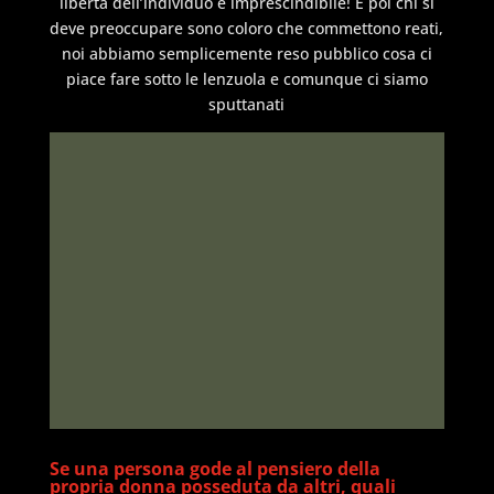
libertà dell’individuo è imprescindibile! E poi chi si
deve preoccupare sono coloro che commettono reati,
noi abbiamo semplicemente reso pubblico cosa ci
piace fare sotto le lenzuola e comunque ci siamo
sputtanati
Se una persona gode al pensiero della
propria donna posseduta da altri, quali