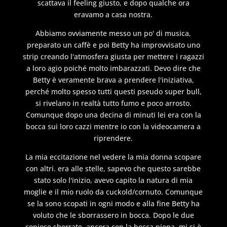
scattava il feeling giusto, e dopo qualche ora
eravamo a casa nostra.
Abbiamo ovviamente messo un po' di musica,
preparato un caffè e poi Betty ha improvvisato uno
strip creando l'atmosfera giusta per mettere i ragazzi
a loro agio poiché molto imbarazzati. Devo dire che
Betty è veramente brava a prendere l'iniziativa,
perché molto spesso tutti questi pseudo super bull,
si rivelano in realtà tutto fumo e poco arrosto.
Comunque dopo una decina di minuti lei era con la
bocca sui loro cazzi mentre io con la videocamera a
riprendere.
La mia eccitazione nel vedere la mia donna scopare
con altri. era alle stelle, sapevo che questo sarebbe
stato solo l'inizio, avevo capito la natura di mia
moglie e il mio ruolo da cuckold/cornuto. Comunque
se la sono scopati in ogni modo e alla fine Betty ha
voluto che le sborrassero in bocca. Dopo le due
copiose sborrate, ancora con la bocca piena, mi si è