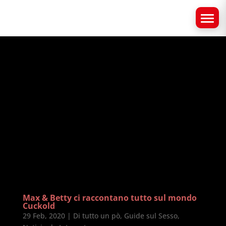
Max & Betty ci raccontano tutto sul mondo
Cuckold
29 Feb, 2020
|
Di tutto un pò
,
Guide sul Sesso
,