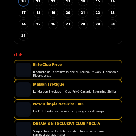
10
11
12
13
14
15
16
17
18
19
20
21
22
23
24
25
26
27
28
29
30
31
Club
Elite Club Privè
Il salotto della trasgressione di Torino. Privacy, Eleganza e
Riservatezza.
Maison Erotique
La Maison Erotique | Club Privè Catania Taormina Sicilia
New Olimpia Naturist Club
Un Club Erotico a Torino tra i più grandi d’Europa
DREAM ON EXCLUSIVE CLUB PUGLIA
Scopri Dream On Club, uno dei club privé più amati e
raffinati del Sud Italia