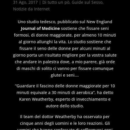
31 Ago, 2017
|
Di tutto un pò
,
Guide sul Sesso
,
Notizie da Internet
Uno studio tedesco, pubblicato sul New England
Journal of Medicine
sostiene che fissare seni
formosi, di donne maggiorate, per almeno 10 minuti
al giorno allunghi la vita. Lo studio sostiene che
fissare il seno delle donne per alcuni minuti al
giorno porta un risultato migliore per la vostra salute
che andare in palestra dove, a mio parere, già orde
di maschi di solito ci vanno per fissare comunque
glutei e seni….
“Guardare il fascino delle donne maggiorate per 10
minuti equivale a 30 minuti di aerobica”, ha detto
Karen Weatherby, esperto di invecchiamento e
autore dello studio.
Il team del dottor Weatherby ha osservato per
cinque anni degli uomini e le loro reazioni. Gli
uomini che hanno confessato di soffermarsi ogni