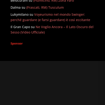
Beldcuram
su
(Fiumicino, RM) Zona Faro
Dalma
su
(Frascati, RM) Tusculum
Lukymilano
su
Voyeurismo nel mondo Swinger:
perché guardare (e farsi guardare) è così eccitante
Il Gran Capo
su
Ne Voglio Ancora – Il Lato Oscuro del
Sesso (Video Ufficiale)
Sponsor