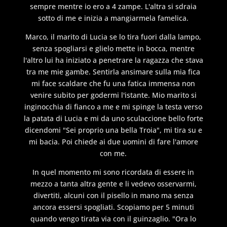
sempre mentre io ero a 4 zampe. L'altra si sdraia
sotto di me e inizia a mangiarmela famelica.
Marco, il marito di Lucia se lo tira fuori dalla lampo,
senza spogliarsi e glielo mette in bocca, mentre
l'altro lui ha iniziato a penetrare la ragazza che stava
tra me mie gambe. Sentirla ansimare sulla mia fica
mi face scaldare che fu una fatica immensa non
venire subito per godermi l'istante. Mio marito si
inginocchia di fianco a me e mi spinge la testa verso
la patata di Lucia e mi da uno sculaccione bello forte
dicendomi "Sei proprio una bella Troia", mi tira su e
mi bacia. Poi chiede ai due uomini di fare l'amore
con me.
In quel momento mi sono ricordata di essere in
mezzo a tanta altra gente e li vedevo osservarmi,
divertiti, alcuni con il pisello in mano ma senza
ancora essersi spogliati. Scopiamo per 5 minuti
quando vengo tirata via con il guinzaglio. "Ora lo