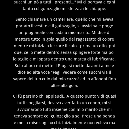
succhi un pò a tutti i presenti..." Mi ci portava e ogni
tanto col guinzaglio mi sferzava le chiappe.
Sento chiamare un cameriere, quello che mi aveva
portato il vestito e il guinzaglio, si avvicina e porge
un plug anale con coda a mio marito. Mi dice di
mettere tutto in gola quello del ragazzetto di colore
mentre mi inizia a leccare il culo...prima un dito, poi
due, ce lo mette dentro senza spingere forte ma poi
lo toglie e mi spara dentro una marea di lubrificante.
Solo allora mi mette il Plug, si mette davanti a me e
dice ad alta voce "Fagli vedere come succhi via il
sapore del tuo culo dal mio cazzo" ed io affondai fino
oltre alla gola.
Ci fù persino chi applaudì.. A questo punto vidi quasi
tutti spogliarsi, doveva aver fatto un cenno, mi si
avvicinarono tutti insieme con mio marito che mi
teneva sempre col guinzaglio a se. Prese una benda
e me la mise sugli occhi. Inizialmente non volevo ma