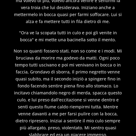
ma volevo di più, volevo ancora venire e sentirmi la
vera troia che lui desiderava. Iniziano anche a
mettermelo in bocca quasi per farmi soffocare. Lui si
alza e fa mettere tutti in fila dietro di me.
"Ora ve la scopata tutti in culo e poi gli venite in
bocca" e mi mette una bacinella sotto il mento.
Non so quanti fossero stati, non so come e i modi. Mi
bruciava da morire ma godevo da matti. Ogni poco
tempo tutti uscivano e poi mi venivano in bocca o in
faccia, Grondavo di sborra, Il primo negretto venne
quasi subito, ma il secondo iniziò a spingere fino in
fondo facendo sentire piena fino allo stomaco. Lo
incitavo chiamandolo negro di merda, spacca questo
culo, e lui preso dall'eccitazione si venne dentro e
sentì questo fiume caldo riempirmi tutta. Mentre
venne davanti a me per farsi pulire con la bocca,
dietro ripresero. Iniziai a sentire il mio culo sempre
più allargato, preso, violentato. Mi sentro quasi
slabbrare ed era un piacere immenso.