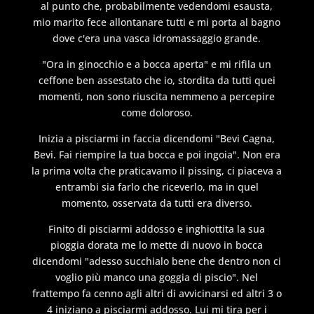
al punto che, probabilmente vedendomi esausta,
mio marito fece allontanare tutti e mi porta al bagno
dove c'era una vasca idromassaggio grande.
"Ora in ginocchio e a bocca aperta" e mi rifila un
ceffone ben assestato che io, stordita da tutti quei
momenti, non sono riuscita nemmeno a percepire
come doloroso.
Inizia a pisciarmi in faccia dicendomi "Bevi Cagna,
Bevi. Fai riempire la tua bocca e poi ingoia". Non era
la prima volta che praticavamo il pissing, ci piaceva a
entrambi sia farlo che riceverlo, ma in quel
momento, osservata da tutti era diverso.
Finito di pisciarmi addosso e inghiottita la sua
pioggia dorata me lo mette di nuovo in bocca
dicendomi "adesso succhialo bene che dentro non ci
voglio più manco una goggia di piscio". Nel
frattempo fa cenno agli altri di avvicinarsi ed altri 3 o
4 iniziano a pisciarmi addosso. Lui mi tira per i