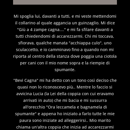
Mi spoglia lui, davanti a tutti, e mi veste mettendomi
il collarino al quale aggancia un guinzaglio. Mi dice
"Giù a 4 zampe cagna...." e mi fa sfilare davanti a
tutti chiedendomi di accarezzarmi. Chi mi toccava,
sfiorava, qualche manata "acchiappa culo", uno
sculaccetto, e io camminavo fino a quando non mi
riporta al centro della stanza dove poggia una ciotola
per cani con il mio nome sopra e la riempie di
spumante.
"Bevi Cagna" mi ha detto con un tono così deciso che
quasi non lo riconoscevo più.. Mentre lo faccio si
avvicina Lucia (la Lei della coppia con cui eravamo
arrivati in auto) che mi bacia e mi sussurra
all'orecchio "Ora leccamela e bagnamela di
spumante" e appena ho iniziato a farlo tutte le mie
paura sono iniziate ad alleggerirsi.. Mio marito
chiama un'altra coppia che inizia ad accarezzarmi