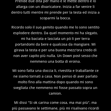
Prende due dita per mano e le mette dentro e lo
allarga con un divaricatore. Inizia a far venire li
dentro tutti mentre mi prende per la testa ed inizia a
scoparmi la bocca.
Ricordo solo il suo gemito quando me lo sono sentito
esplodere dentro. Da quel momento mi ha slegato,
mi ha baciata e lasciata un pò li per terra
portandomi da bere e qualcosa da mangiare. Mi
girava la testa e per una buona mezz'ora credo di
non aver capito più nulla. Un Down post sesso che
nemmeno una botta di eroina.
Mi sono fatta una doccia li, rivestita e traballante ce
ne siamo tornati a casa. Non penso di aver parlato
molto fino alla mattina dopo quando mi sono
svegliata che nemmeno mi fosse passato sopra un
camion.
Mi dissi "Si ok carina come cosa, ma mai più", ma
più passavano le settimane, più mi risalivano ricordi