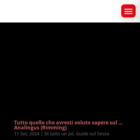
Tutto quello che avresti voluto sapere sul …
Analingus (Rimming)
11 Set, 2024
|
Di tutto un pò
,
Guide sul Sesso