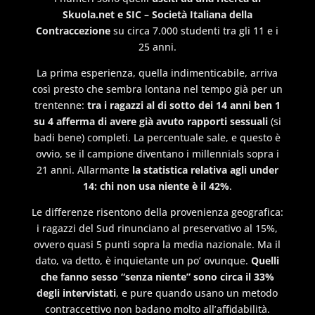
Skuola.net e SIC – Società Italiana della
Contraccezione
su circa 7.000 studenti tra gli 11 e i
25 anni.
La prima esperienza, quella indimenticabile, arriva
così presto che sembra lontana nel tempo già per un
trentenne:
tra i ragazzi al di sotto dei 14 anni ben 1
su 4 afferma di avere già avuto rapporti sessuali
(si
badi bene) completi. La percentuale sale, e questo è
ovvio, se il campione diventano i millennials sopra i
21 anni. Allarmante
la statistica relativa agli under
14: chi non usa niente è il 42%
.
Le differenze risentono della provenienza geografica:
i ragazzi del Sud rinunciano al preservativo al 15%,
ovvero quasi 5 punti sopra la media nazionale. Ma il
dato, va detto, è inquietante un po’ ovunque.
Quelli
che fanno sesso “senza niente” sono circa il 33%
degli intervistati
, e pure quando usano un metodo
contraccettivo non badano molto all’affidabilità.