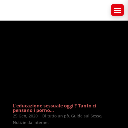
L’educazione sessuale oggi ? Tanto ci
pensano i porno…
25 Gen, 2020
|
Di tutto un pò
,
Guide sul Sesso
,
Notizie da Internet