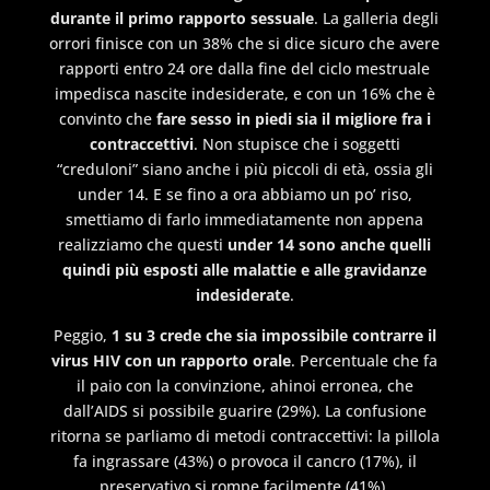
durante il primo rapporto sessuale
. La galleria degli
orrori finisce con un 38% che si dice sicuro che avere
rapporti entro 24 ore dalla fine del ciclo mestruale
impedisca nascite indesiderate, e con un 16% che è
convinto che
fare sesso in piedi sia il migliore fra i
contraccettivi
. Non stupisce che i soggetti
“creduloni” siano anche i più piccoli di età, ossia gli
under 14. E se fino a ora abbiamo un po’ riso,
smettiamo di farlo immediatamente non appena
realizziamo che questi
under 14 sono anche quelli
quindi più esposti alle malattie e alle gravidanze
indesiderate
.
Peggio,
1 su 3 crede che sia impossibile contrarre il
virus HIV con un rapporto orale
. Percentuale che fa
il paio con la convinzione, ahinoi erronea, che
dall’AIDS si possibile guarire (29%). La confusione
ritorna se parliamo di metodi contraccettivi: la pillola
fa ingrassare (43%) o provoca il cancro (17%), il
preservativo si rompe facilmente (41%).