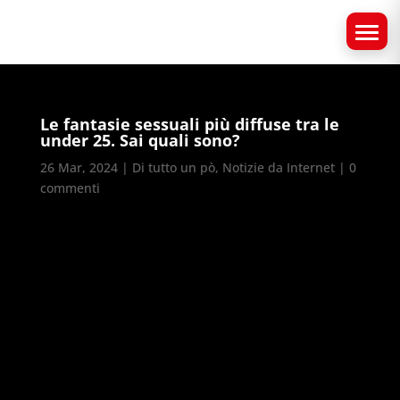
Le fantasie sessuali più diffuse tra le
under 25. Sai quali sono?
26 Mar, 2024
|
Di tutto un pò
,
Notizie da Internet
|
0
commenti