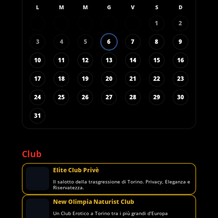
L
M
M
G
V
S
D
1
2
3
4
5
6
7
8
9
10
11
12
13
14
15
16
17
18
19
20
21
22
23
24
25
26
27
28
29
30
31
Club
Elite Club Privè
Il salotto della trasgressione di Torino. Privacy, Eleganza e
Riservatezza.
New Olimpia Naturist Club
Un Club Erotico a Torino tra i più grandi d’Europa