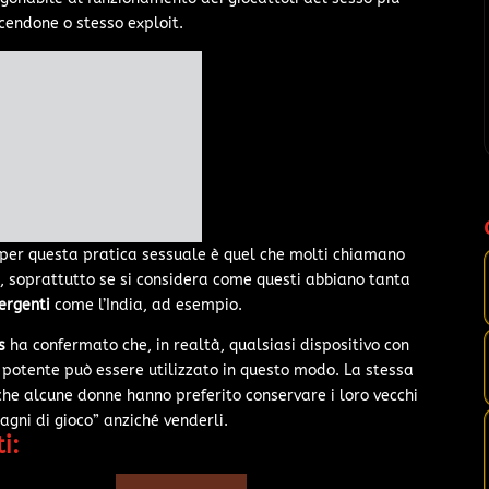
endone o stesso exploit.
ti per questa pratica sessuale è quel che molti chiamano
i, soprattutto se si considera come questi abbiano tanta
ergenti
come l’India, ad esempio.
s
ha confermato che, in realtà, qualsiasi dispositivo con
otente può essere utilizzato in questo modo. L
a stessa
e che alcune donne hanno preferito conservare i loro vecchi
gni di gioco” anziché venderli.
i: