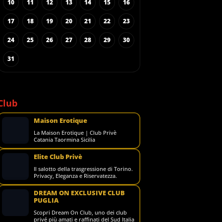
10
11
12
13
14
15
16
17
18
19
20
21
22
23
24
25
26
27
28
29
30
31
Club
Maison Erotique
La Maison Erotique | Club Privè
Catania Taormina Sicilia
Elite Club Privè
Il salotto della trasgressione di Torino.
Privacy, Eleganza e Riservatezza.
DREAM ON EXCLUSIVE CLUB
PUGLIA
Scopri Dream On Club, uno dei club
privé più amati e raffinati del Sud Italia