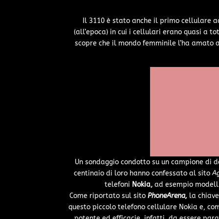
Il 3110 è stato anche il primo cellulare
(all’epoca) in cui i cellulari erano quasi a
scopre che il mondo femminile l’ha amato a
Un sondaggio condotto su un campione di do
centinaio di loro hanno confessato al sito
Ag
telefoni
Nokia,
ad esempio modelli 
Come riportato sul sito
PhoneArena
,
la chiave
questo piccolo telefono cellulare Nokia e, come
potente ed efficacie, infatti, da essere par