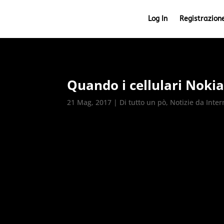
Log In
Registrazion
Quando i cellulari Noki
21 Mag, 2017
|
Di tutto un pò
,
Notizie da Inter