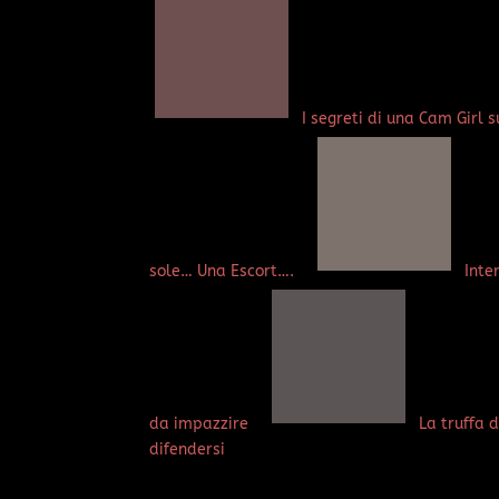
I segreti di una Cam Girl 
sole… Una Escort….
Inte
da impazzire
La truffa 
difendersi