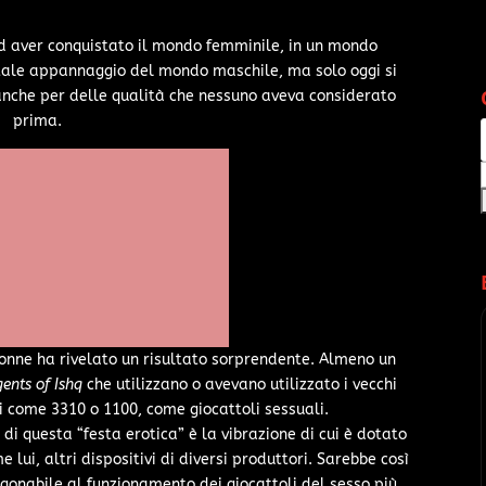
 ad aver conquistato il mondo femminile, in un mondo
 totale appannaggio del mondo maschile, ma solo oggi si
nche per delle qualità che nessuno aveva considerato
prima.
nne ha rivelato un risultato sorprendente. Almeno un
ents of Ishq
che utilizzano o avevano utilizzato i vecchi
come 3310 o 1100, come giocattoli sessuali.
 di questa “festa erotica” è la vibrazione di cui è dotato
 lui, altri dispositivi di diversi produttori. Sarebbe così
agonabile al funzionamento dei giocattoli del sesso più