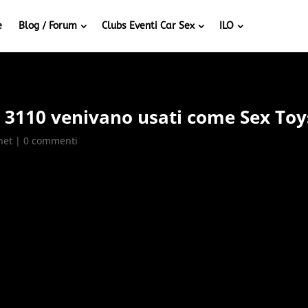
e
Blog / Forum
Clubs Eventi Car Sex
ILO
a 3110 venivano usati come Sex Toy
net
|
0 commenti