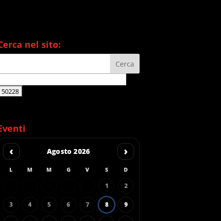
Cerca nel sito:
Eventi
‹
›
Agosto 2026
L
M
M
G
V
S
D
1
2
3
4
5
6
7
8
9