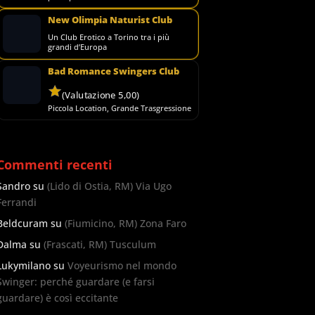
New Olimpia Naturist Club
Un Club Erotico a Torino tra i più
grandi d’Europa
Bad Romance Swingers Club
(Valutazione 5,00)
Piccola Location, Grande Trasgressione
Commenti recenti
Sandro
su
(Lido di Ostia, RM) Via Ugo
Ferrandi
Beldcuram
su
(Fiumicino, RM) Zona Faro
Dalma
su
(Frascati, RM) Tusculum
Lukymilano
su
Voyeurismo nel mondo
Swinger: perché guardare (e farsi
guardare) è così eccitante