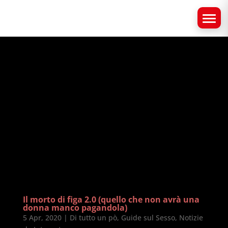
Il morto di figa 2.0 (quello che non avrà una
donna manco pagandola)
5 Apr, 2020
|
Di tutto un pò
,
Guide sul Sesso
,
Notizie