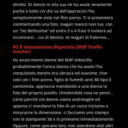
diretto. Di donne in vita sua ne ha avute veramente
poche e tutto ciò che sa dell'approccio l'ha
semplicemente visto nei film porno. Ti si presenterà
commentando una foto, magari manco non tua, con
un "Sei Bellissima" ed entro 3 o 4 frasi ti inviterà ad
incontrarsi... Lui di Mestre, te magari di Palermo....
#3 Il sessuomane disperato (MdF livello
master)
Ha avuto mento donne del MdF imbecille,
probabilmente l'unica donna che ha avuto l'ha
conquistata mentre era ubriaca ed esanime. Vive
solo con i film porno, figlio di fumetti anni 80 tipo il
camionista, approccia mandando a una donna la
foto del proprio pisello, chiedendole cosa ne pensi...
Certo perchè noi donne siamo androloghe ed
appena ci mandano la foto di un cazzo iniziamo a
misurarne la dimensione, ci facciamo uno stampo
con la stampante 3d e lo proviamo immediatamente.
Oppure, come sperano loro, non avendone visti altri