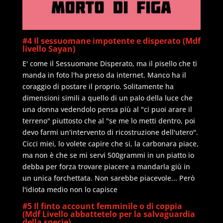
#4 Il sessuomane impotente e disperato (Mdf
livello Sayan)
E' come il Sessuomane Disperato, ma il pisello che ti
manda in foto l'ha preso da internet. Manco ha il
coraggio di postare il proprio. Solitamente ha
dimensioni simili a quello di un palo della luce che
una donna vedendolo pensa più al "ci puoi arare il
terreno" piuttosto che al "se me lo metti dentro, poi
devo farmi un'intervento di ricostruzione dell'utero".
Cicci miei, lo volete capire che si, la carbonara piace,
ma non è che se mi servi 500grammi in un piatto io
debba per forza trovare piacere a mandarla giù in
un unica forchettata. Non sarebbe piacevole... Però
l'idiota medio non lo capisce
#5 Il finto account femminile o di coppia
(Mdf Livello abbattetelo per la salvaguardia
della specie)