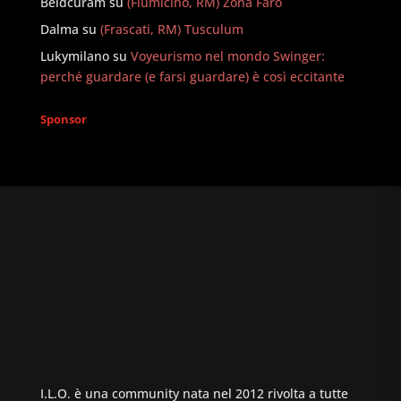
Beldcuram
su
(Fiumicino, RM) Zona Faro
Dalma
su
(Frascati, RM) Tusculum
Lukymilano
su
Voyeurismo nel mondo Swinger:
perché guardare (e farsi guardare) è così eccitante
Sponsor
I.L.O. è una community nata nel 2012 rivolta a tutte