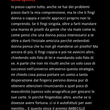
Io posso capire tutto, anche se hai dei problemi
posso darti la mia comprensione, ma te che ti fingi
donna o coppia e cerchi approcci proprio non lo
comprendo. Se ti fingi singola, oltre a farti mandare
una marea di piselli da gente che sta male come te,
come pensi che una donna possa interessarsi a te
oltre a darti l'iniziale amicizia perchè vedendoti
donna pensa che tu non gli manderai un pisello? Ma
ancora di più, ti fingi coppia e poi ne avvicini altre,
chiedendo solo foto di lei e mandando solo foto di
se. A parte che non mi risulti anche un solo caso di
successo nell'universo attraverso questa strategia,
mi chiedo cosa possa portare un uomo a tanta
disperazione dal fingersi persino donna pur di
ottenere attenzioni rinunciando a quel poco di
mascolinità (spesso solo anagrafica) per giocarsi le
sue carte. Si perchè fingendosi altro, anche se si
dovesse avere fortuna, ci si è autofottuti per aver
mentito... E questo vince il premio IMBECILLE