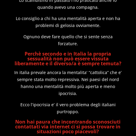
Lo scambismo in passato l’ho praticato anche io
quando avevo una compagna.
Lo consiglio a chi ha una mentalità aperta e non ha
problemi di gelosia ovviamente.
Ognuno deve fare quello che si sente senza
forzature.
Perchè secondo e in Italia la propria
sessualità non può essere vissuta
liberamente e il diverso/a è sempre temuta?
In italia prevale ancora la mentalita’ “cattolica” che e’
sempre stata molto repressiva. Nei paesi del nord
hanno una mentalità molto più aperta e meno
ipocrisia.
Ecco l’ipocrisia e’ il vero problema degli italiani
purtroppo.
Non hai paura che incontrando sconosciuti
contattati via internet ci si possa trovare in
situazioni poco piacevoli?