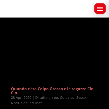
Quando c’era Colpo Grosso e le ragazze Cin
Cin
28 Apr, 2020
|
Di tutto un pò
,
Guide sul Sesso
,
Notizie da Internet