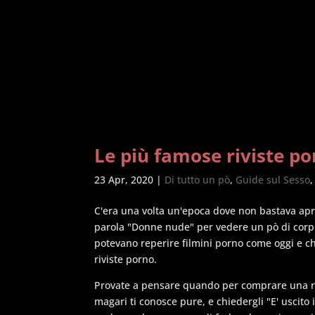
Le più famose riviste p
23 Apr, 2020
|
Di tutto un pò
,
Guide sul Sesso
C'era una volta un'epoca dove non bastava apri
parola "Donne nude" per vedere un pò di corpi 
potevano reperire filmini porno come oggi e ch
riviste porno.
Provate a pensare quando per comprare una riv
magari ti conosce pure, e chiedergli "E' uscito