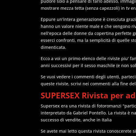
pudore solo a pensare di farlo adesso, immag
mostrare mezza tetta (senza capezzoli) in tv e
Eppure un'intera generazione è cresciuta grazi
hanno un valore niente male e che vengono rive
nell'epoca delle donne da copertina perfette g
esserci confronti, ma la semplicità di quelle s
dimenticata.
Ecco a voi un primo elenco delle riviste piu' fa
anni successivi per il sesso maschile (e non solo
Se vuoi vedere i commenti degli utenti, partec
queste riviste, scrivi nei commenti alla fine de
SUPERSEX Rivista per ad
Supersex era una rivista di fotoromanzi "parti
interpretato da Gabriel Pontello. La rivista è 
successo di vendite, anche in Italia
Se avete mai letto questa rivista conoscerete 