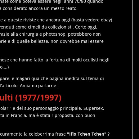
inate come poteva essere negli anni 70/80 quando
ra considerato ancora un mezzo reato.
e a queste riviste che ancora oggi (basta vedere ebay)
nduti come cimeli da collezionisti. Certo oggi,
razie alla chirurgia e photoshop, potrebbero non
torie e di quelle bellezze, non dovrebbe mai essere
mose che hanno fatto la fortuna di molti oculisti negli
....)
ipare, e magari qualche pagina inedita sul tema di
ll'articolo. Amiamo parlarne !
ulti (1977/1997)
colari" e del suo personaggio principale, Supersex,
nata in Francia, ma è stata riproposta, con buon
sicuramente la celeberrima frase
"Ifix Tchen Tchen"
?