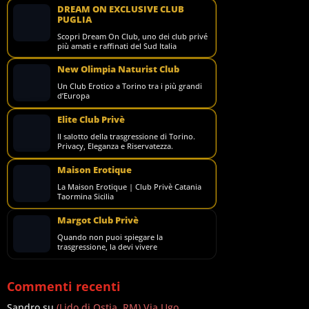
DREAM ON EXCLUSIVE CLUB
PUGLIA
Scopri Dream On Club, uno dei club privé
più amati e raffinati del Sud Italia
New Olimpia Naturist Club
Un Club Erotico a Torino tra i più grandi
d’Europa
Elite Club Privè
Il salotto della trasgressione di Torino.
Privacy, Eleganza e Riservatezza.
Maison Erotique
La Maison Erotique | Club Privè Catania
Taormina Sicilia
Margot Club Privè
Quando non puoi spiegare la
trasgressione, la devi vivere
Commenti recenti
Sandro
su
(Lido di Ostia, RM) Via Ugo