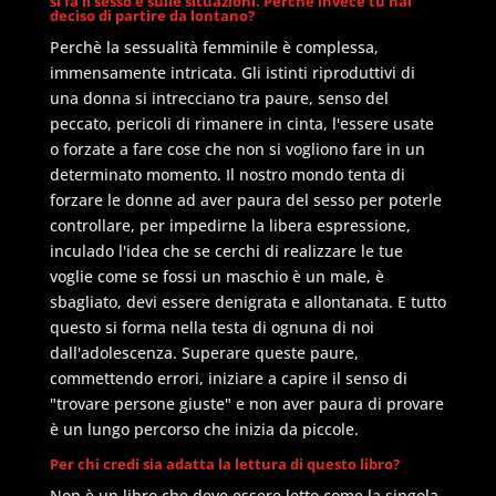
si fa il sesso e sulle situazioni. Perchè invece tu hai
deciso di partire da lontano?
Perchè la sessualità femminile è complessa,
immensamente intricata. Gli istinti riproduttivi di
una donna si intrecciano tra paure, senso del
peccato, pericoli di rimanere in cinta, l'essere usate
o forzate a fare cose che non si vogliono fare in un
determinato momento. Il nostro mondo tenta di
forzare le donne ad aver paura del sesso per poterle
controllare, per impedirne la libera espressione,
inculado l'idea che se cerchi di realizzare le tue
voglie come se fossi un maschio è un male, è
sbagliato, devi essere denigrata e allontanata. E tutto
questo si forma nella testa di ognuna di noi
dall'adolescenza. Superare queste paure,
commettendo errori, iniziare a capire il senso di
"trovare persone giuste" e non aver paura di provare
è un lungo percorso che inizia da piccole.
Per chi credi sia adatta la lettura di questo libro?
Non è un libro che deve essere letto come la singola