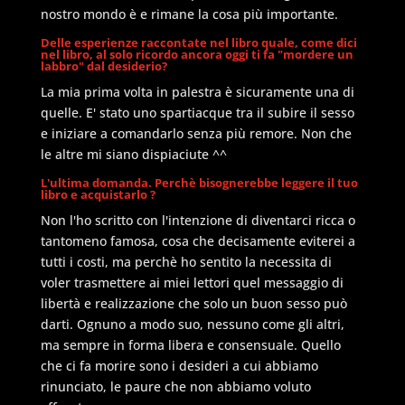
nostro mondo è e rimane la cosa più importante.
Delle esperienze raccontate nel libro quale, come dici
nel libro, al solo ricordo ancora oggi ti fa "mordere un
labbro" dal desiderio?
La mia prima volta in palestra è sicuramente una di
quelle. E' stato uno spartiacque tra il subire il sesso
e iniziare a comandarlo senza più remore. Non che
le altre mi siano dispiaciute ^^
L'ultima domanda. Perchè bisognerebbe leggere il tuo
libro e acquistarlo ?
Non l'ho scritto con l'intenzione di diventarci ricca o
tantomeno famosa, cosa che decisamente eviterei a
tutti i costi, ma perchè ho sentito la necessita di
voler trasmettere ai miei lettori quel messaggio di
libertà e realizzazione che solo un buon sesso può
darti. Ognuno a modo suo, nessuno come gli altri,
ma sempre in forma libera e consensuale. Quello
che ci fa morire sono i desideri a cui abbiamo
rinunciato, le paure che non abbiamo voluto