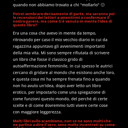
quando non abbiamo trovato a chi "mollarlo" 🙂
Potrei sembrare decisamente di parte, ma saranno poi
le recensioni dei lettori a smentirmi o confermare il
nostro parere, ma come ti è venuta in mente l'idea di
questo libro?
Era una cosa che avevo in mente da tempo,
ritrovando per caso il mio vecchio diario in cui da
ragazzina appuntavo gli avvenimenti importanti
della mia vita. Mi sono sempre rifiutata di scrivere
un libro che fosse il classico grido di
autoaffermazione femminile, in cui spesso le autrici
cercano di gridare al mondo che esistono anche loro,
e questa cosa mi ha sempre frenata fino a quando
non ho avuto un'idea, dopo aver letto un libro
erotico, per impostarlo come una spiegazione di
come funzioni questo mondo, del perchè di certe
scelte e di come dovremmo tutti vivere certe cose
con maggiore leggerezza.
Molti libri sullo scambismo, non ce ne sono molti che
ne parlino a dire il vero, sono molto incentrati su come