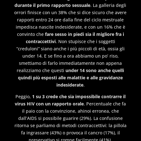
durante il primo rapporto sessuale
. La galleria degli
orrori finisce con un 38% che si dice sicuro che avere
rapporti entro 24 ore dalla fine del ciclo mestruale
impedisca nascite indesiderate, e con un 16% che è
convinto che
fare sesso in piedi sia il migliore fra i
contraccettivi
. Non stupisce che i soggetti
“creduloni” siano anche i più piccoli di età, ossia gli
under 14. E se fino a ora abbiamo un po’ riso,
smettiamo di farlo immediatamente non appena
realizziamo che questi
under 14 sono anche quelli
quindi più esposti alle malattie e alle gravidanze
indesiderate
.
Peggio,
1 su 3 crede che sia impossibile contrarre il
virus HIV con un rapporto orale
. Percentuale che fa
il paio con la convinzione, ahinoi erronea, che
dall’AIDS si possibile guarire (29%). La confusione
ritorna se parliamo di metodi contraccettivi: la pillola
fa ingrassare (43%) o provoca il cancro (17%), il
preservativo si rompe facilmente (41%).