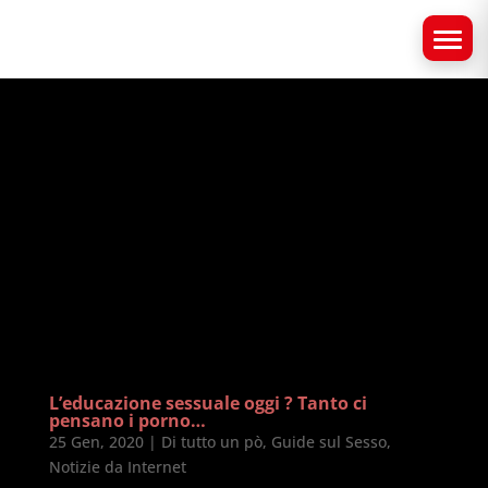
L’educazione sessuale oggi ? Tanto ci
pensano i porno…
25 Gen, 2020
|
Di tutto un pò
,
Guide sul Sesso
,
Notizie da Internet