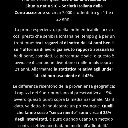
Skuola.net e SIC – Società Italiana della
Contraccezione
su circa 7.000 studenti tra gli 11 e i
25 anni.
La prima esperienza, quella indimenticabile, arriva
così presto che sembra lontana nel tempo già per un
trentenne:
tra i ragazzi al di sotto dei 14 anni ben 1
su 4 afferma di avere già avuto rapporti sessuali
(si
badi bene) completi. La percentuale sale, e questo è
ovvio, se il campione diventano i millennials sopra i
21 anni. Allarmante
la statistica relativa agli under
14: chi non usa niente è il 42%
.
Le differenze risentono della provenienza geografica:
i ragazzi del Sud rinunciano al preservativo al 15%,
ovvero quasi 5 punti sopra la media nazionale. Ma il
dato, va detto, è inquietante un po’ ovunque.
Quelli
che fanno sesso “senza niente” sono circa il 33%
degli intervistati
, e pure quando usano un metodo
contraccettivo non badano molto all’affidabilità.