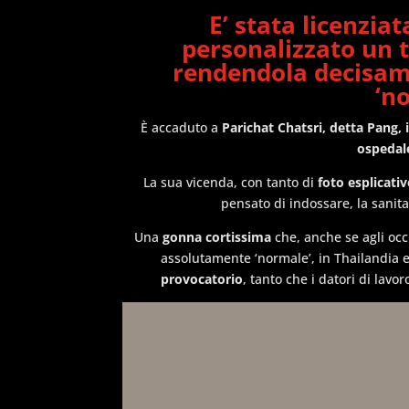
E’ stata
licenziat
personalizzato un 
rendendola decisa
‘n
È accaduto a
Parichat Chatsri, detta Pang,
ospedale
La sua vicenda, con tanto di
foto esplicativ
pensato di indossare, la sanita
Una
gonna cortissima
che, anche se agli occ
assolutamente ‘normale’, in Thailandia e
provocatorio
, tanto che i datori di lavo