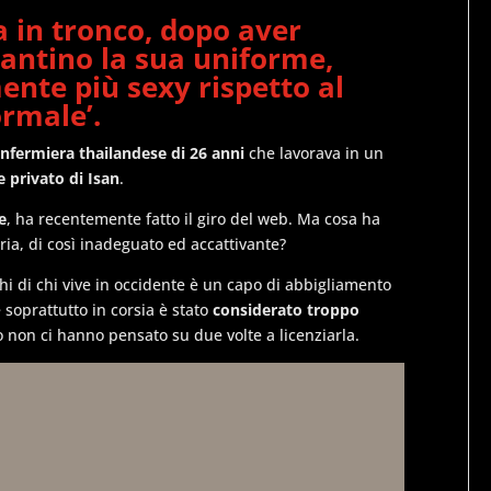
a in tronco, dopo aver
tantino la sua uniforme
,
mente
più sexy rispetto al
ormale’
.
 infermiera thailandese di 26 anni
che lavorava in un
 privato di Isan
.
e
, ha recentemente fatto il giro del web. Ma cosa ha
ria, di così inadeguato ed accattivante?
hi di chi vive in occidente è un capo di abbigliamento
 soprattutto in corsia è stato
considerato troppo
ro non ci hanno pensato su due volte a licenziarla.