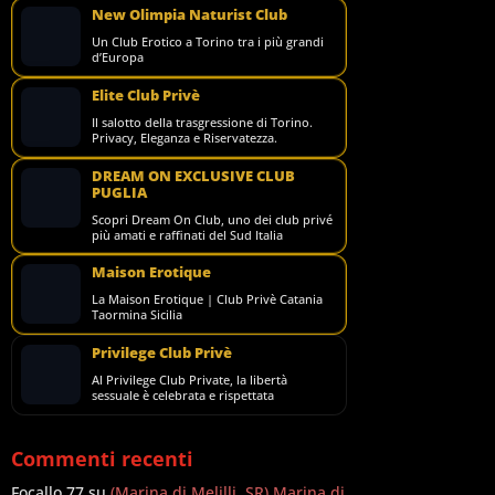
New Olimpia Naturist Club
Un Club Erotico a Torino tra i più grandi
d’Europa
Elite Club Privè
Il salotto della trasgressione di Torino.
Privacy, Eleganza e Riservatezza.
DREAM ON EXCLUSIVE CLUB
PUGLIA
Scopri Dream On Club, uno dei club privé
più amati e raffinati del Sud Italia
Maison Erotique
La Maison Erotique | Club Privè Catania
Taormina Sicilia
Privilege Club Privè
Al Privilege Club Private, la libertà
sessuale è celebrata e rispettata
Commenti recenti
Focallo 77
su
(Marina di Melilli, SR) Marina di