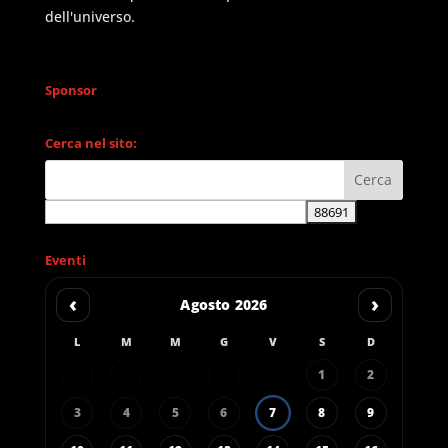
dell'universo.
Sponsor
Cerca nel sito:
Eventi
‹
›
Agosto 2026
L
M
M
G
V
S
D
1
2
3
4
5
6
7
8
9