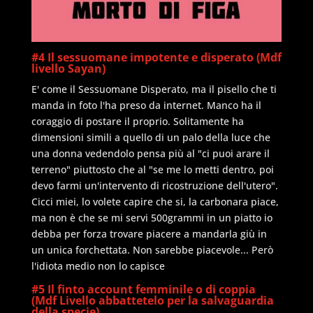
#4 Il sessuomane impotente e disperato (Mdf
livello Sayan)
E' come il Sessuomane Disperato, ma il pisello che ti
manda in foto l'ha preso da internet. Manco ha il
coraggio di postare il proprio. Solitamente ha
dimensioni simili a quello di un palo della luce che
una donna vedendolo pensa più al "ci puoi arare il
terreno" piuttosto che al "se me lo metti dentro, poi
devo farmi un'intervento di ricostruzione dell'utero".
Cicci miei, lo volete capire che si, la carbonara piace,
ma non è che se mi servi 500grammi in un piatto io
debba per forza trovare piacere a mandarla giù in
un unica forchettata. Non sarebbe piacevole... Però
l'idiota medio non lo capisce
#5 Il finto account femminile o di coppia
(Mdf Livello abbattetelo per la salvaguardia
della specie)