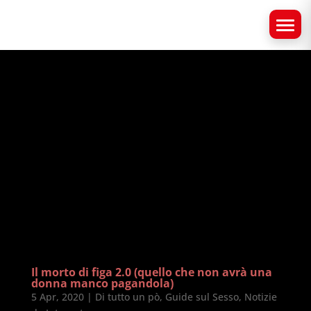
Il morto di figa 2.0 (quello che non avrà una
donna manco pagandola)
5 Apr, 2020
|
Di tutto un pò
,
Guide sul Sesso
,
Notizie