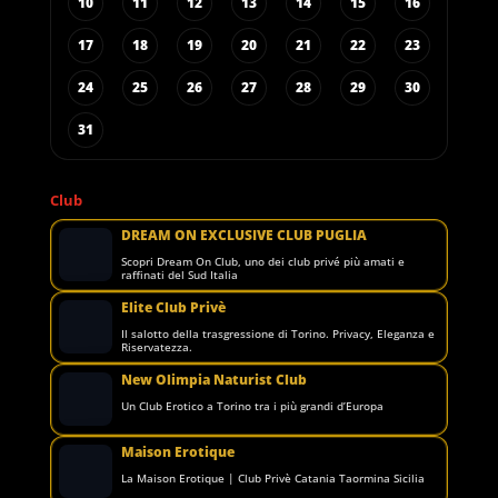
10
11
12
13
14
15
16
17
18
19
20
21
22
23
24
25
26
27
28
29
30
31
Club
DREAM ON EXCLUSIVE CLUB PUGLIA
Scopri Dream On Club, uno dei club privé più amati e
raffinati del Sud Italia
Elite Club Privè
Il salotto della trasgressione di Torino. Privacy, Eleganza e
Riservatezza.
New Olimpia Naturist Club
Un Club Erotico a Torino tra i più grandi d’Europa
Maison Erotique
La Maison Erotique | Club Privè Catania Taormina Sicilia