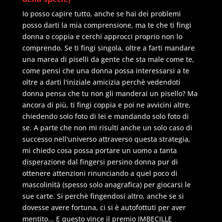
Io posso capire tutto, anche se hai dei problemi
posso darti la mia comprensione, ma te che ti fingi
donna o coppia e cerchi approcci proprio non lo
comprendo. Se ti fingi singola, oltre a farti mandare
una marea di piselli da gente che sta male come te,
come pensi che una donna possa interessarsi a te
oltre a darti l'iniziale amicizia perchè vedendoti
donna pensa che tu non gli manderai un pisello? Ma
ancora di più, ti fingi coppia e poi ne avvicini altre,
chiedendo solo foto di lei e mandando solo foto di
se. A parte che non mi risulti anche un solo caso di
successo nell'universo attraverso questa strategia,
mi chiedo cosa possa portare un uomo a tanta
disperazione dal fingersi persino donna pur di
ottenere attenzioni rinunciando a quel poco di
mascolinità (spesso solo anagrafica) per giocarsi le
sue carte. Si perchè fingendosi altro, anche se si
dovesse avere fortuna, ci si è autofottuti per aver
mentito... E questo vince il premio IMBECILLE