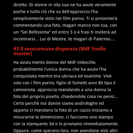
diretto. Di donne in vita sua ne ha avute veramente
poche e tutto ciò che sa dell'approccio l'ha
semplicemente visto nei film porno. Ti si presenterà
commentando una foto, magari manco non tua, con
un "Sei Bellissima" ed entro 3 o 4 frasi ti inviterà ad
incontrarsi... Lui di Mestre, te magari di Palermo....
#3 Il sessuomane disperato (MdF livello
master)
Ha avuto mento donne del MdF imbecille,
probabilmente l'unica donna che ha avuto l'ha
conquistata mentre era ubriaca ed esanime. Vive
solo con i film porno, figlio di fumetti anni 80 tipo il
camionista, approccia mandando a una donna la
foto del proprio pisello, chiedendole cosa ne pensi...
Certo perchè noi donne siamo androloghe ed
appena ci mandano la foto di un cazzo iniziamo a
misurarne la dimensione, ci facciamo uno stampo
con la stampante 3d e lo proviamo immediatamente.
Oppure, come sperano loro, non avendone visti altri