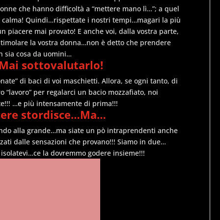
 donne che hanno difficoltà a “mettere mano lì…”; a quel
n calma! Quindi…rispettate i nostri tempi…magari la più
 un piacere mai provato! E anche voi, dalla vostra parte,
r stimolare la vostra donna…non è detto che prendere
non sia cosa da uomini…
…Mai sottovalutarlo!
e” di baci di voi maschietti. Allora, se ogni tanto, di
ro “lavoro” per regalarci un bacio mozzafiato, noi
e!!! …e più intensamente di prima!!!
acere stordisce…Ma…
odendo alla grande…ma siate un pò intraprendenti anche
zati dalle sensazioni che provano!!! Siamo in due…
isolatevi…ce la dovremmo godere insieme!!!