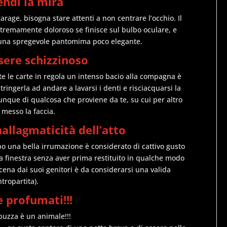
endi la mira
garage, bisogna stare attenti a non centrare l’occhio. Il
estremamente doloroso se finisce sul bulbo oculare, e
in una spregevole pantomima poco elegante.
sere schizzinoso
e le carte in regola un intenso bacio alla compagna è
tringerla ad andare a lavarsi i denti e risciacquarsi la
unque di qualcosa che proviene da te, su cui per altro
a messo la faccia.
nallagmaticità dell’atto
po una bella irrumazione è considerato di cattivo gusto
lla finestra senza aver prima restituito in qualche modo
 cena dai suoi genitori è da considerarsi una valida
tropartita).
e profumati!!!
uzza è un animale!!!