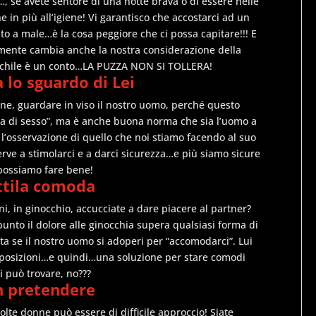
 se avete sentore di una notte brava o di essere nelle
e in più all’igiene! Vi garantisco che accostarci ad un
a male…è la cosa peggiore che ci possa capitare!!! E
mente cambia anche la nostra considerazione della
maschile è un conto…LA PUZZA NON SI TOLLERA!
 lo sguardo di Lei
ine, guardare in viso il nostro uomo, perché questo
otta di sesso”, ma è anche buona norma che sia l’uomo a
l’osservazione di quello che noi stiamo facendo al suo
rve a stimolarci e a darci sicurezza…e più siamo sicure
 possiamo fare bene!
ttila comoda
i, in ginocchio, accucciate a dare piacere al partner?
nto il dolore alle ginocchia supera qualsiasi forma di
a se il nostro uomo si adoperi per “accomodarci”. Lui
re posizioni…e quindi…una soluzione per stare comodi
i può trovare, no???
n pretendere
lte donne può essere di difficile approccio! Siate