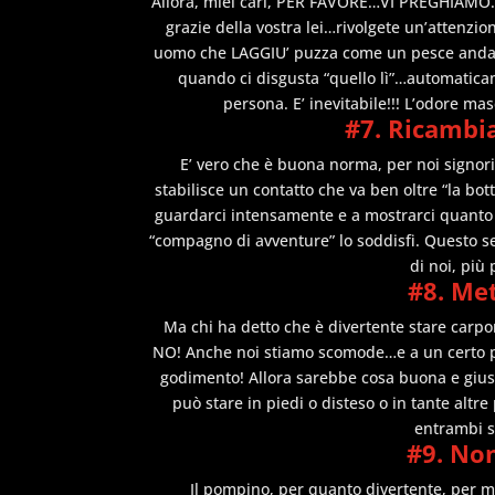
Allora, miei cari, PER FAVORE…VI PREGHIAMO…,
grazie della vostra lei…rivolgete un’attenzion
uomo che LAGGIU’ puzza come un pesce andato 
quando ci disgusta “quello lì”…automatica
persona. E’ inevitabile!!! L’odore 
#7. Ricambia
E’ vero che è buona norma, per noi signor
stabilisce un contatto che va ben oltre “la b
guardarci intensamente e a mostrarci quanto 
“compagno di avventure” lo soddisfi. Questo se
di noi, più
#8. Me
Ma chi ha detto che è divertente stare carpon
NO! Anche noi stiamo scomode…e a un certo pu
godimento! Allora sarebbe cosa buona e giust
può stare in piedi o disteso o in tante alt
entrambi s
#9. No
Il pompino, per quanto divertente, per mo