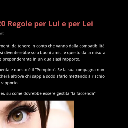
20 Regole per Lui e per Lei
net
ementi da tenere in conto che vanno dalla compatibilità
 si diventerebbe solo buoni amici e questo da la misura
rte preponderante in un qualsiasi rapporto.
entale questo è il “Pompino”. Se la sua compagna non
ercherà altrove chi sappia soddisfarlo mettendo a rischio
l rapporto.
 lei, su come dovrebbe essere gestita “la faccenda”