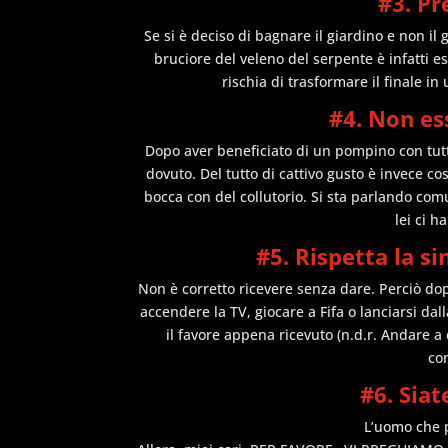
#3. Pr
Se si è deciso di bagnare il giardino e non il 
bruciore del veleno del serpente è infatti 
rischia di trasformare il finale 
#4. Non es
Dopo aver beneficiato di un pompino con tutt
dovuto. Del tutto di cattivo gusto è invece cos
bocca con del collutorio. Si sta parlando com
lei ci h
#5. Rispetta la si
Non è corretto ricevere senza dare. Perciò do
accendere la TV, giocare a Fifa o lanciarsi da
il favore appena ricevuto (n.d.r. Andare a
con
#6. Siat
L’uomo che p