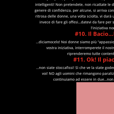
intelligenti! Non pretendete, non ricattate le
genere di confidenza, per alcune, si arriva co
ritrosa delle donne, una volta sciolta, vi darà
invece di fare gli offesi…datevi da fare pe
l’iniziativa 
#10. Il Bacio
…diciamocelo! Noi donne siamo più “appassionat
vostra iniziativa, interromperete il nost
riprenderemo tutte content
#11. Ok! Il pi
…non siate stoccafissi! Sì che ve la state g
voi! NO agli uomini che rimangono paraliz
continuiamo ad essere in due…non 