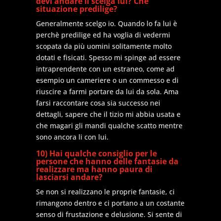
devi andare li scelga lui? Che
situazione predilige?
Generalmente scelgo io. Quando lo fa lui è
perchè predilige ed ha voglia di vedermi
scopata da più uomini solitamente molto
dotati e fisicati. Spesso mi spinge ad essere
intraprendente con un estraneo, come ad
esempio un cameriere o un commesso e di
riuscire a farmi portare da lui da sola. Ama
farsi raccontare cosa sia successo nei
dettagli, sapere che il tizio mi abbia usata e
che magari gli mandi qualche scatto mentre
sono ancora li con lui.
10) Hai qualche consiglio per le
persone che hanno delle fantasie da
realizzare ma hanno paura di
lasciarsi andare?
Se non si realizzano le proprie fantasie, ci
rimangono dentro e ci portano a un costante
senso di frustazione e delusione. Si sente di