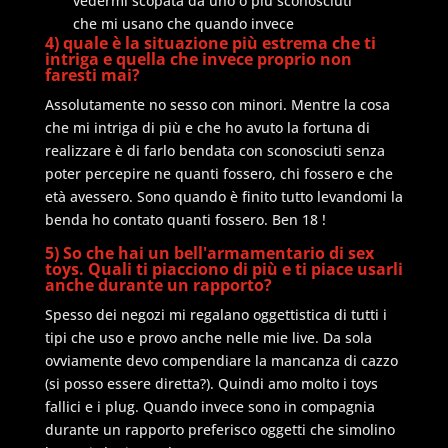
vedermi scopata da uno o più sconosciuti
che mi usano che quando invece
4) quale è la situazione più estrema che ti
intriga e quella che invece proprio non
faresti mai?
Assolutamente no sesso con minori. Mentre la cosa
che mi intriga di più e che ho avuto la fortuna di
realizzare è di farlo bendata con sconosciuti senza
poter percepire ne quanti fossero, chi fossero e che
età avessero. Sono quando è finito tutto levandomi la
benda ho contato quanti fossero. Ben 18 !
5) So che hai un bell'armamentario di sex
toys. Quali ti piacciono di più e ti piace usarli
anche durante un rapporto?
Spesso dei negozi mi regalano oggettistica di tutti i
tipi che uso e provo anche nelle mie live. Da sola
ovviamente devo compendiare la mancanza di cazzo
(si posso essere diretta?). Quindi amo molto i toys
fallici e i plug. Quando invece sono in compagnia
durante un rapporto preferisco oggetti che simolino