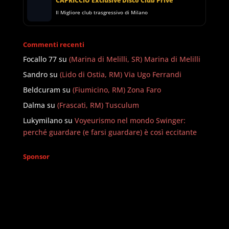
CAPRICCIO Exclusive Disco Club Privè
Il Migliore club trasgressivo di Milano
Commenti recenti
Focallo 77
su
(Marina di Melilli, SR) Marina di Melilli
Sandro
su
(Lido di Ostia, RM) Via Ugo Ferrandi
Beldcuram
su
(Fiumicino, RM) Zona Faro
Dalma
su
(Frascati, RM) Tusculum
Lukymilano
su
Voyeurismo nel mondo Swinger:
perché guardare (e farsi guardare) è così eccitante
Sponsor