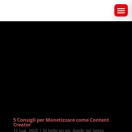
5 Consigli per Monetizzare come Content
Creator
12 Lug, 2025
|
Di tutto un pò
,
Guide sul Sesso