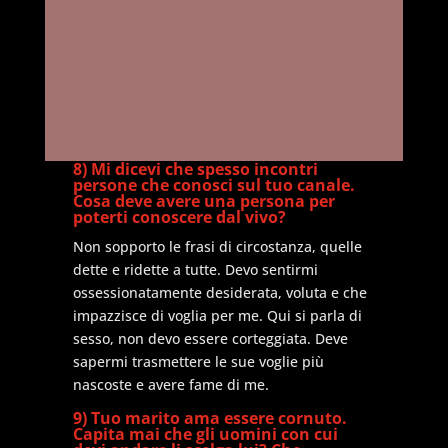
8) Mi dicevi che spesso incontri
persone che conosci sul tuo canale.
Cosa deve avere una persona per
poterti conoscere dal vivo?
Non sopporto le frasi di circostanza, quelle
dette e ridette a tutte. Devo sentirmi
ossessionatamente desiderata, voluta e che
impazzisce di voglia per me. Qui si parla di
sesso, non devo essere corteggiata. Deve
sapermi trasmettere le sue voglie più
nascoste e avere fame di me.
9) Tuo marito ama essere cornuto.
Capita mai che gli uomini con cui