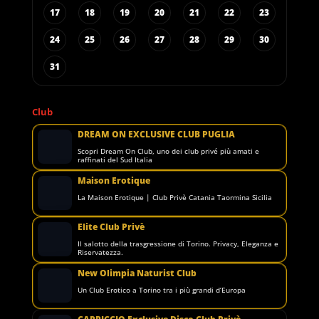
17
18
19
20
21
22
23
24
25
26
27
28
29
30
31
Club
DREAM ON EXCLUSIVE CLUB PUGLIA
Scopri Dream On Club, uno dei club privé più amati e
raffinati del Sud Italia
Maison Erotique
La Maison Erotique | Club Privè Catania Taormina Sicilia
Elite Club Privè
Il salotto della trasgressione di Torino. Privacy, Eleganza e
Riservatezza.
New Olimpia Naturist Club
Un Club Erotico a Torino tra i più grandi d’Europa