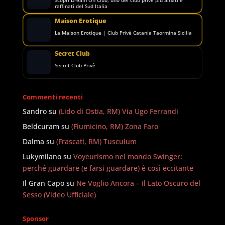
Scopri Dream On Club, uno dei club privé più amati e
raffinati del Sud Italia
Maison Erotique
La Maison Erotique | Club Privè Catania Taormina Sicilia
Secret Club
Secret Club Privè
Commenti recenti
Sandro
su
(Lido di Ostia, RM) Via Ugo Ferrandi
Beldcuram
su
(Fiumicino, RM) Zona Faro
Dalma
su
(Frascati, RM) Tusculum
Lukymilano
su
Voyeurismo nel mondo Swinger:
perché guardare (e farsi guardare) è così eccitante
Il Gran Capo
su
Ne Voglio Ancora – Il Lato Oscuro del
Sesso (Video Ufficiale)
Sponsor