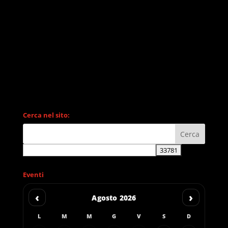
Cerca nel sito:
Eventi
‹
›
Agosto 2026
L
M
M
G
V
S
D