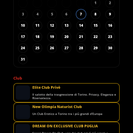
1
2
3
4
5
6
7
8
9
10
11
12
13
14
15
16
17
18
19
20
21
22
23
24
25
26
27
28
29
30
31
Club
Elite Club Privè
Il salotto della trasgressione di Torino. Privacy, Eleganza e
Riservatezza.
New Olimpia Naturist Club
Un Club Erotico a Torino tra i più grandi d’Europa
DREAM ON EXCLUSIVE CLUB PUGLIA