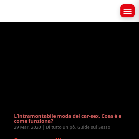
L’intramontabile moda del car-sex. Cosa è e
come funziona?
29 Mar, 2020
|
Di tutto un pò
,
Guide sul Sesso