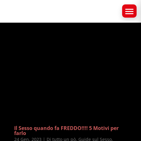
Il Sesso quando fa FREDDO!!!! 5 Motivi per
farlo
24 Gen, 2023
|
Di tutto un pò
,
Guide sul Sesso
,