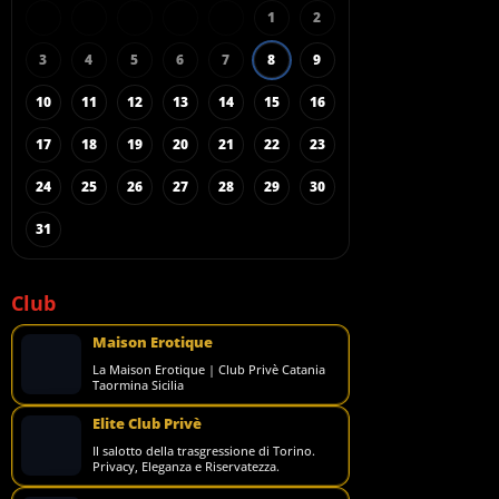
1
2
3
4
5
6
7
8
9
10
11
12
13
14
15
16
17
18
19
20
21
22
23
24
25
26
27
28
29
30
31
Club
Maison Erotique
La Maison Erotique | Club Privè Catania
Taormina Sicilia
Elite Club Privè
Il salotto della trasgressione di Torino.
Privacy, Eleganza e Riservatezza.