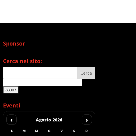
Sponsor
Cerca nel sito:
Eventi
‹
›
Agosto 2026
L
M
M
G
V
S
D