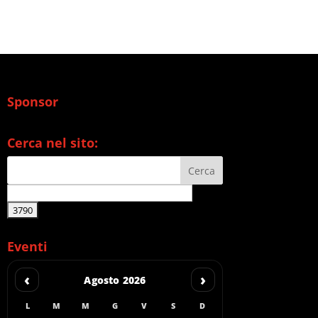
Sponsor
Cerca nel sito:
Eventi
‹
›
Agosto 2026
L
M
M
G
V
S
D