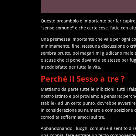
Questo preambolo è importante per far capire
"senso comune" e che certe cose, fatte con at
Una premessa importante che vale per ogni cosa.
minimamente, fine. Nessuna discussione o criti
sembra brutto, poi magari mi giudicano male e
e scuse che ci pone davanti a se stesse per fu
insoddisfatte per tutta la vita.
Perchè il Sesso a tre ?
Mettiamo da parte tutte le inibizioni, tutti i f
nostro istinto e poi proviamo a pensare: per
stabile), ad un certo punto, dovrebbe avvertire
in considerazione su numero e composizione de
comodità soffermiamoci sul tre.
Abbandonando i luoghi comuni e il sentito dire, a
una coppia, fare entrare un terzo componente