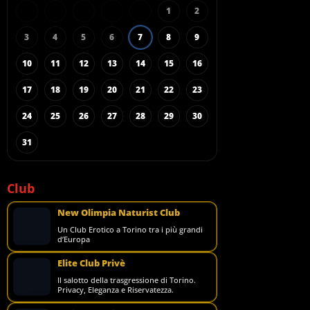
1
2
3
4
5
6
7
8
9
10
11
12
13
14
15
16
17
18
19
20
21
22
23
24
25
26
27
28
29
30
31
Club
New Olimpia Naturist Club
Un Club Erotico a Torino tra i più grandi
d’Europa
Elite Club Privè
Il salotto della trasgressione di Torino.
Privacy, Eleganza e Riservatezza.