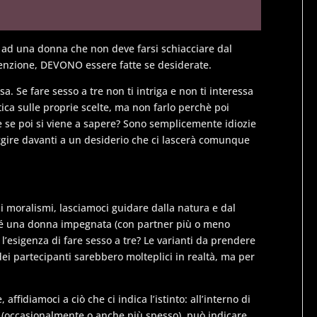
 ad una donna che non deve farsi schiacciare dal
tenzione, DEVONO essere fatte se desiderate.
 Se fare sesso a tre non ti intriga e non ti interessa
ca sulle proprie scelte, ma non farlo perchè poi
 se poi si viene a sapere? Sono semplicemente idiozie
ggire davanti a un desiderio che ci lascerà comunque
alsi moralismi, lasciamoci guidare dalla natura e dal
ché una donna impegnata (con partner più o meno
 l’esigenza di fare sesso a tre? Le varianti da prendere
i partecipanti sarebbero molteplici in realtà, ma per
ffidiamoci a ciò che ci indica l’istinto: all’interno di
 (occasionalmente o anche più spesso), può indicare