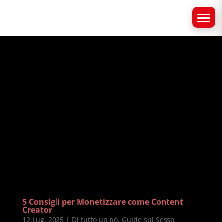
5 Consigli per Monetizzare come Content
Creator
12 Lug, 2025
|
Di tutto un pò
,
Guide sul Sesso