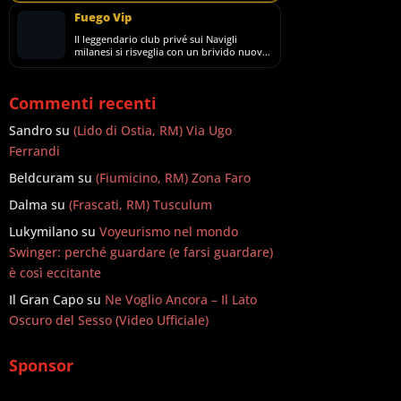
Fuego Vip
Il leggendario club privé sui Navigli
milanesi si risveglia con un brivido nuovo,
più seducente e avvolgente che mai.
Commenti recenti
Sandro
su
(Lido di Ostia, RM) Via Ugo
Ferrandi
Beldcuram
su
(Fiumicino, RM) Zona Faro
Dalma
su
(Frascati, RM) Tusculum
Lukymilano
su
Voyeurismo nel mondo
Swinger: perché guardare (e farsi guardare)
è così eccitante
Il Gran Capo
su
Ne Voglio Ancora – Il Lato
Oscuro del Sesso (Video Ufficiale)
Sponsor