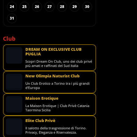
24
25
26
27
28
29
30
31
Club
DREAM ON EXCLUSIVE CLUB
PUGLIA
Scopri Dream On Club, uno dei club privé
più amati e raffinati del Sud Italia
New Olimpia Naturist Club
Un Club Erotico a Torino tra i più grandi
d’Europa
Maison Erotique
La Maison Erotique | Club Privè Catania
Taormina Sicilia
Elite Club Privè
Il salotto della trasgressione di Torino.
Privacy, Eleganza e Riservatezza.