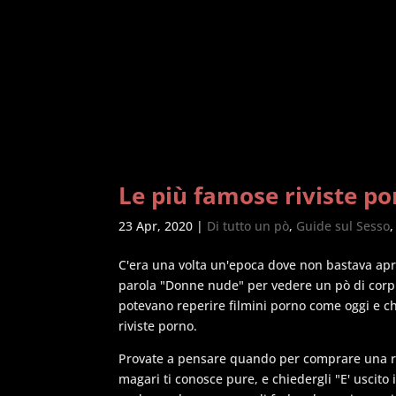
Le più famose riviste p
23 Apr, 2020
|
Di tutto un pò
,
Guide sul Sesso
C'era una volta un'epoca dove non bastava apri
parola "Donne nude" per vedere un pò di corpi 
potevano reperire filmini porno come oggi e ch
riviste porno.
Provate a pensare quando per comprare una riv
magari ti conosce pure, e chiedergli "E' uscito