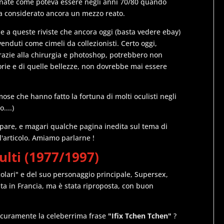
inate come poteva essere negli anni 70/80 quando
ra considerato ancora un mezzo reato.
e a queste riviste che ancora oggi (basta vedere ebay)
nduti come cimeli da collezionisti. Certo oggi,
razie alla chirurgia e photoshop, potrebbero non
torie e di quelle bellezze, non dovrebbe mai essere
mose che hanno fatto la fortuna di molti oculisti negli
....)
ipare, e magari qualche pagina inedita sul tema di
ll'articolo. Amiamo parlarne !
ulti (1977/1997)
colari" e del suo personaggio principale, Supersex,
nata in Francia, ma è stata riproposta, con buon
sicuramente la celeberrima frase
"Ifix Tchen Tchen"
?