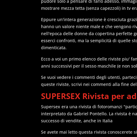
pudore solo a pensare di farlo adesso, immag
mostrare mezza tetta (senza capezzoli) in tv e
Eppure un'intera generazione è cresciuta grazi
hanno un valore niente male e che vengono rive
nell'epoca delle donne da copertina perfette g
esserci confronti, ma la semplicità di quelle s
dimenticata.
Ecco a voi un primo elenco delle riviste piu' fa
anni successivi per il sesso maschile (e non solo
Se vuoi vedere i commenti degli utenti, partec
queste riviste, scrivi nei commenti alla fine de
SUPERSEX Rivista per ad
Supersex era una rivista di fotoromanzi "parti
interpretato da Gabriel Pontello. La rivista è 
successo di vendite, anche in Italia
Se avete mai letto questa rivista conoscerete 