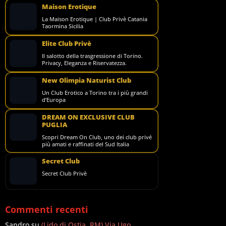
Maison Erotique
La Maison Erotique | Club Privè Catania
Taormina Sicilia
Elite Club Privè
Il salotto della trasgressione di Torino.
Privacy, Eleganza e Riservatezza.
New Olimpia Naturist Club
Un Club Erotico a Torino tra i più grandi
d’Europa
DREAM ON EXCLUSIVE CLUB
PUGLIA
Scopri Dream On Club, uno dei club privé
più amati e raffinati del Sud Italia
Secret Club
Secret Club Privè
Commenti recenti
Sandro
su
(Lido di Ostia, RM) Via Ugo