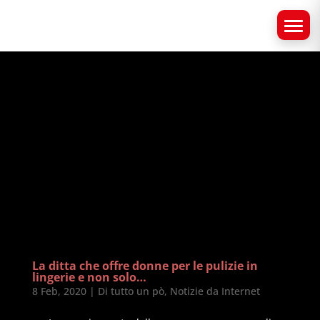
La ditta che offre donne per le pulizie in
lingerie e non solo…
8 Feb, 2020
|
Di tutto un pò
,
Notizie da Internet