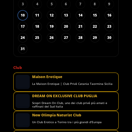
3
4
5
6
7
8
9
10
11
12
13
14
15
16
17
18
19
20
21
22
23
24
25
26
27
28
29
30
31
Club
Maison Erotique
La Maison Erotique | Club Privè Catania Taormina Sicilia
DREAM ON EXCLUSIVE CLUB PUGLIA
Scopri Dream On Club, uno dei club privé più amati e
raffinati del Sud Italia
New Olimpia Naturist Club
Un Club Erotico a Torino tra i più grandi d’Europa