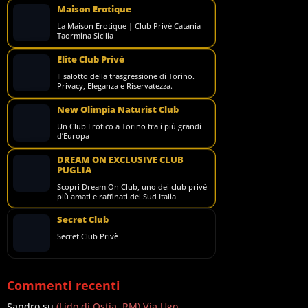
Maison Erotique
La Maison Erotique | Club Privè Catania
Taormina Sicilia
Elite Club Privè
Il salotto della trasgressione di Torino.
Privacy, Eleganza e Riservatezza.
New Olimpia Naturist Club
Un Club Erotico a Torino tra i più grandi
d’Europa
DREAM ON EXCLUSIVE CLUB
PUGLIA
Scopri Dream On Club, uno dei club privé
più amati e raffinati del Sud Italia
Secret Club
Secret Club Privè
Commenti recenti
Sandro
su
(Lido di Ostia, RM) Via Ugo