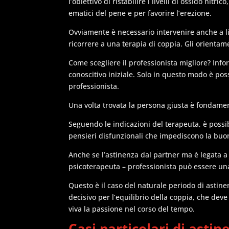
l’obiettivo di ristabilire i livelli di ossido nit
ematici del pene e per favorire l’erezione.
Ovviamente è necessario intervenire anche a live
ricorrere a una terapia di coppia. Gli orienta
Come scegliere il professionista migliore? In
conoscitivo iniziale. Solo in questo modo è poss
professionista.
Una volta trovata la persona giusta è fondame
Seguendo le indicazioni del terapeuta, è poss
pensieri disfunzionali che impediscono la buo
Anche se l’astinenza dal partner ma è legata a 
psicoterapeuta – professionista può essere una
Questo è il caso del naturale periodo di astine
decisivo per l’equilibrio della coppia, che deve
viva la passione nel corso del tempo.
Casi particolari di asti