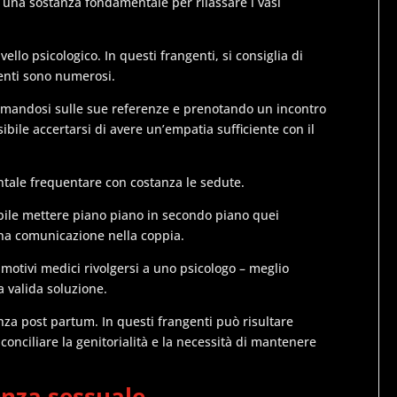
rico, una sostanza fondamentale per rilassare i vasi
llo psicologico. In questi frangenti, si consiglia di
menti sono numerosi.
formandosi sulle sue referenze e prenotando un incontro
ibile accertarsi di avere un’empatia sufficiente con il
ntale frequentare con costanza le sedute.
ibile mettere piano piano in secondo piano quei
na comunicazione nella coppia.
motivi medici rivolgersi a uno psicologo – meglio
 valida soluzione.
nza post partum. In questi frangenti può risultare
 conciliare la genitorialità e la necessità di mantenere
nenza sessuale