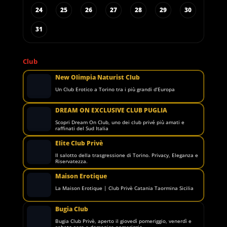
24
25
26
27
28
29
30
31
Club
New Olimpia Naturist Club
Un Club Erotico a Torino tra i più grandi d’Europa
DREAM ON EXCLUSIVE CLUB PUGLIA
Scopri Dream On Club, uno dei club privé più amati e
raffinati del Sud Italia
Elite Club Privè
Il salotto della trasgressione di Torino. Privacy, Eleganza e
Riservatezza.
Maison Erotique
La Maison Erotique | Club Privè Catania Taormina Sicilia
Bugia Club
Bugia Club Privè, aperto il giovedì pomeriggio, venerdì e
sabato sera e domenica pomeriggio.