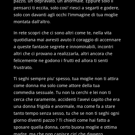
pazzo, un depravato, un anormale. Eppure solo il
pensarci ti eccita, solo cosi' riesci a segarti e godere,
solo con davanti agli occhi l'immagine di tua moglie
montata dall'altro.
In rete scopri che ci sono altri come te, nella vita
quotidiana mai avresti avuto il coraggio di accennare
a queste fantasie segrete e innominabili, incontri
altri che ci provano a realizzarla, altri ancora che
felicemente ne godono i frutti ed allora ti senti
frustrato.
Ti seghi sempre piu’ spesso, tua moglie non ti attira
come donna ma solo come attore della tua
commedia sessuale. Tu non la cerchi e lei non ti
cerca che raramente, accidenti l’avevi capito che era
una donna frigida e anormale, ma come fa a stare
tanto tempo senza sesso, tu che se non ti seghi ogni
giorno diventi pazzo ? Ti chiedi come hai fatto a
sposare quella donna, certo buona moglie e ottima
madre, ma che non capisce cio’ che davvero