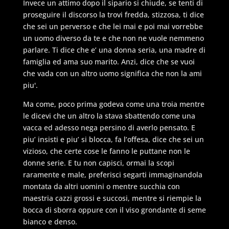
Invece un attimo dopo il sipario si chiude, se tenti di
proseguire il discorso la trovi fredda, stizzosa, ti dice
che sei un perverso e che lei mai e poi mai vorrebbe
un uomo diverso da te e che non ne vuole nemmeno
parlare. Ti dice che e’ una donna seria, una madre di
famiglia ed ama suo marito. Anzi, dice che se vuoi
che vada con un altro uomo significa che non la ami
piu'.
Ma come, poco prima godeva come una troia mentre
le dicevi che un altro la stava sbattendo come una
vacca ed adesso nega persino di averlo pensato. E
piu’ insisti e piu’ si blocca, fa l’offesa, dice che sei un
vizioso, che certe cose le fanno le puttane non le
donne serie. E tu non capisci, ormai la scopi
raramente e male, preferisci segarti immaginandola
montata da altri uomini o mentre succhia con
maestria cazzi grossi e succosi, mentre si riempie la
bocca di sborra oppure con il viso grondante di seme
bianco e denso.