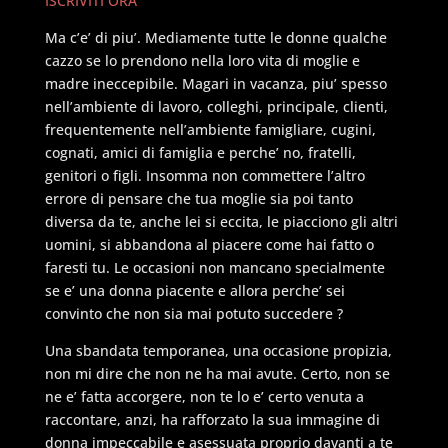
ISCRIVITI ORA
Ma c’e’ di piu’. Mediamente tutte le donne qualche
cazzo se lo prendono nella loro vita di moglie e
madre ineccepibile. Magari in vacanza, piu’ spesso
nell’ambiente di lavoro, colleghi, principale, clienti,
frequentemente nell’ambiente famigliare, cugini,
cognati, amici di famiglia e perche’ no, fratelli,
genitori o figli. Insomma non commettere l’altro
errore di pensare che tua moglie sia poi tanto
diversa da te, anche lei si eccita, le piacciono gli altri
uomini, si abbandona al piacere come hai fatto o
faresti tu. Le occasioni non mancano specialmente
se e’ una donna piacente e allora perche’ sei
convinto che non sia mai potuto succedere ?
Una sbandata temporanea, una occasione propizia,
non mi dire che non ne ha mai avute. Certo, non se
ne e’ fatta accorgere, non te lo e’ certo venuta a
raccontare, anzi, ha rafforzato la sua immagine di
donna impeccabile e asessuata proprio davanti a te