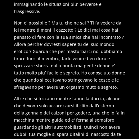
immaginando le situazioni piu’ perverse e
trasgressive.
Non e’ possibile ? Ma tu che ne sai ? Ti fa vedere da
lei mentre ti meni il cazzetto ? Le dici mai cosa hai
pensato di fare con la sua amica che hai incontrato ?
Allora perche’ dovresti sapere tu del suo mondo
erotico ? Guarda che per masturbarci noi dobbiamo
tirare fuori il membro, farlo venire ben duro e
spruzzare sborra dalla punta ma per le donne e’
tutto molto piu’ facile e segreto. Ho conosciuto donne
che quando si eccitavano stringevano le cosce e le
sfregavano per avere un orgasmo muto e segreto.
Altre che si toccano mentre fanno la doccia, alcune
che devono solo accarezzarsi il clito dall’esterno
della gonna o dei calzoni per godere, una che lo fa in
macchina mentre guida ed e' ferma al semaforo
guardando gli altri automobilisti. Quindi non avere
dubbi, tua moglie si spara ditalini di nascosto da te