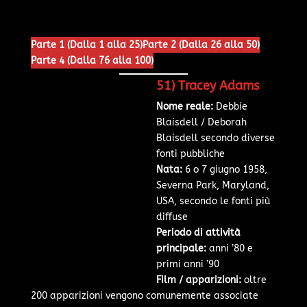
Parte 1 (Dalla 1 alla 25)
Parte 2 (Dalla 26 alla 50)
Parte 4 (Dalla 76 alla 100)
51) Tracey Adams
Nome reale:
Debbie
Blaisdell / Deborah
Blaisdell secondo diverse
fonti pubbliche
Nata:
6 o 7 giugno 1958,
Severna Park, Maryland,
USA, secondo le fonti più
diffuse
Periodo di attività
principale:
anni ’80 e
primi anni ’90
Film / apparizioni:
oltre
200 apparizioni vengono comunemente associate