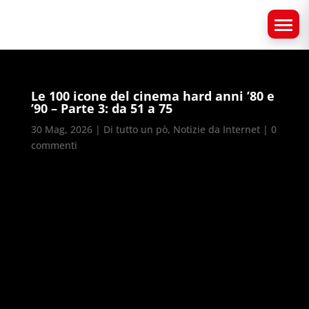
Le 100 icone del cinema hard anni ’80 e
’90 – Parte 3: da 51 a 75
30 Mag, 2026
|
Di tutto un pò
,
Notizie da Internet
|
0
commenti