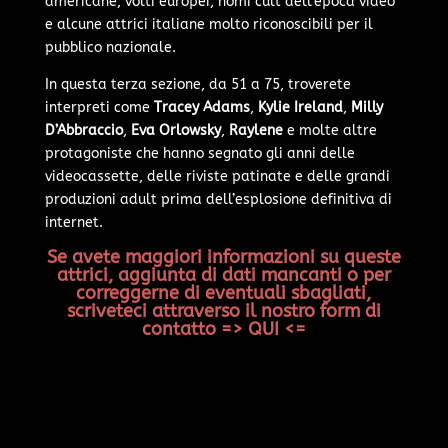
americane, volti europei, nomi cult dell’epoca video
e alcune attrici italiane molto riconoscibili per il
pubblico nazionale.
In questa terza sezione, da 51 a 75, troverete
interpreti come
Tracey Adams
,
Kylie Ireland
,
Milly
D’Abbraccio
,
Eva Orlowsky
,
Raylene
e molte altre
protagoniste che hanno segnato gli anni delle
videocassette, delle riviste patinate e delle grandi
produzioni adult prima dell’esplosione definitiva di
internet.
Se avete maggiori informazioni su queste
attrici, aggiunta di dati mancanti o per
correggerne di eventuali sbagliati,
scriveteci attraverso il nostro form di
contatto => QUI <=