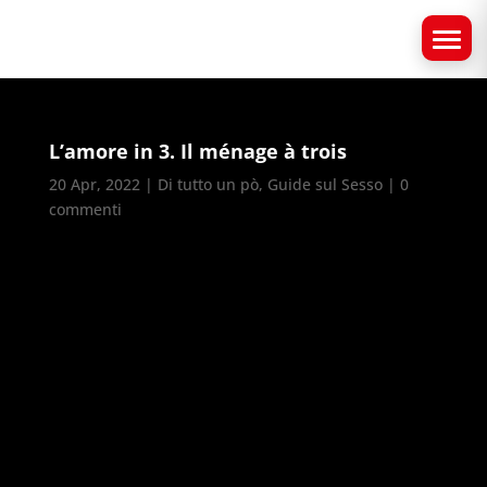
L’amore in 3. Il ménage à trois
20 Apr, 2022
|
Di tutto un pò
,
Guide sul Sesso
|
0
commenti