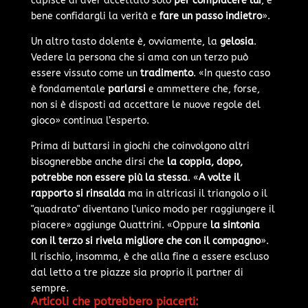
capisce di aver accettato solo
per compiacere lui
, è
bene confidargli la verità e
fare un passo indietro
».
Un altro tasto dolente è, ovviamente, la
gelosia
.
Vedere la persona che si ama con un terzo può
essere vissuto come un
tradimento
. «In questo caso
è fondamentale
parlarsi
e ammettere che, forse,
non si è disposti ad accettare le nuove regole del
gioco» continua l’esperto.
Prima di buttarsi in giochi che coinvolgono altri
bisognerebbe anche dirsi che
la coppia, dopo,
potrebbe non essere più la stessa
. «
A volte il
rapporto si rinsalda
ma in altricasi il triangolo o il
"quadrato" diventano l’unico modo per raggiungere il
piacere» aggiunge Quattrini. «Oppure
la sintonia
con il terzo si rivela migliore che con il compagno
».
Il rischio, insomma, è che alla fine a essere escluso
dal letto a tre piazze sia proprio il partner di
sempre.
Articoli che potrebbero piacerti: