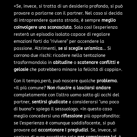
«Se, invece, si tratta di un desiderio profondo, si può
provare a parlarne con il partner. Nel caso si decida
di intraprendere questa strada, è sempre
meglio
coinvolgere una sconosciuta
. Solo così l'esperienza
resterà un episodio isolato capace di regalare
emozioni forti da "rivivere" per accendere la
passione. Altrimenti,
se si sceglie un'amica
... Si
corrono due rischi: ricadere nella tentazione
trasformandola in
abitudine
o
scatenare conflitti e
gelosie
che potrebbero minare la felicità di coppia».
Con il tempo,però, può nascere qualche
problema
.
«Il più comune?
Non riuscire a lasciarsi andare
completamente con l’altro uomo sotto gli occhi del
partner,
sentirsi giudicate
e considerarsi "una poco
di buono"» spiega il sessuologo. «In questo caso
meglio concedersi una
riflessione
più approfondita:
se l’esperienza è comunque soddisfacente, si può
provare ad
accantonare i pregiudizi
. Se, invece, si