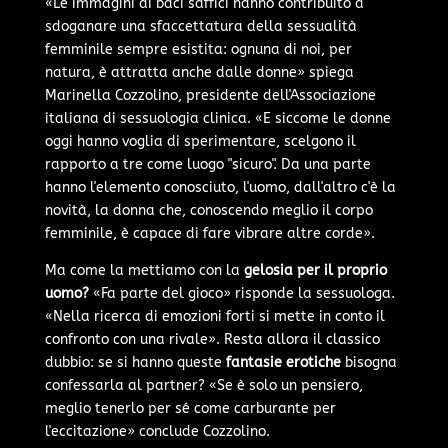
«Le immagini di baci saffici hanno contribuito a
sdoganare una sfaccettatura della sessualità
femminile sempre esistita: ognuna di noi, per
natura, è attratta anche dalle donne» spiega
Marinella Cozzolino, presidente dell'Associazione
italiana di sessuologia clinica. «E siccome le donne
oggi hanno voglia di sperimentare, scelgono il
rapporto a tre come luogo "sicuro". Da una parte
hanno l'elemento conosciuto, l'uomo, dall'altro c'è la
novità, la donna che, conoscendo meglio il corpo
femminile, è capace di fare vibrare altre corde».
Ma come la mettiamo con la
gelosia per il proprio
uomo?
«Fa parte del gioco» risponde la sessuologa.
«Nella ricerca di emozioni forti si mette in conto il
confronto con una rivale». Resta allora il classico
dubbio: se si hanno queste
fantasie erotiche
bisogna
confessarla al partner? «Se è solo un pensiero,
meglio tenerlo per sé come carburante per
l'eccitazione» conclude Cozzolino.