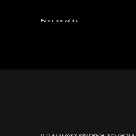
Evento non valido.
I.L.O. è una community nata nel 2012 rivolta a