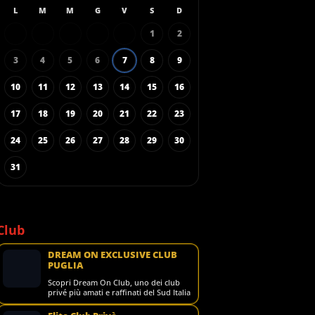
L
M
M
G
V
S
D
1
2
3
4
5
6
7
8
9
10
11
12
13
14
15
16
17
18
19
20
21
22
23
24
25
26
27
28
29
30
31
Club
DREAM ON EXCLUSIVE CLUB
PUGLIA
Scopri Dream On Club, uno dei club
privé più amati e raffinati del Sud Italia