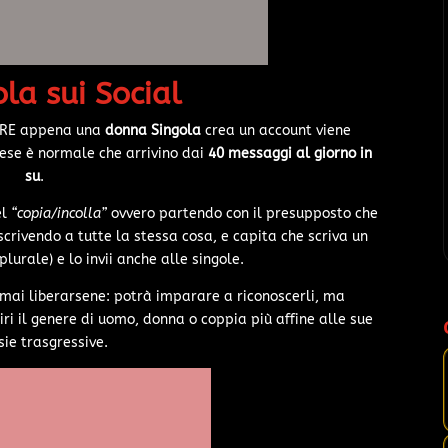
ola sui Social
MPRE appena una
donna Singola
crea un account viene
se è normale che arrivino dai
40 messaggi al giorno in
su
.
el
“copia/incolla”
ovvero partendo con il presupposto che
scrivendo a tutte la stessa cosa, e capita che scriva un
lurale) e lo invii anche alle singole.
 mai liberarsene: potrà imparare a riconoscerli, ma
ri il genere di uomo, donna o coppia più affine alle sue
sie trasgressive.