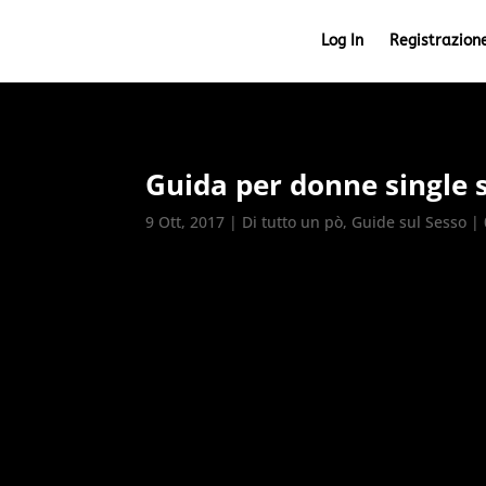
Log In
Registrazion
Guida per donne single s
9 Ott, 2017
|
Di tutto un pò
,
Guide sul Sesso
|