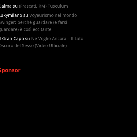
Dalma
su
(Frascati, RM) Tusculum
Lukymilano
su
Voyeurismo nel mondo
Swinger: perché guardare (e farsi
guardare) è così eccitante
Il Gran Capo
su
Ne Voglio Ancora – Il Lato
Oscuro del Sesso (Video Ufficiale)
Sponsor