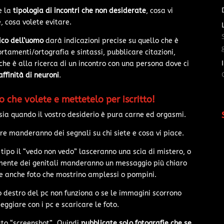
e la
tipologia di incontri che non desiderate
, cosa vi
, cosa volete evitare.
sico dell’uomo
darà indicazioni precise su quello che è
rtamenti/ortografia e sintassi, pubblicare citazioni,
 è alla ricerca di un incontro con una persona dove ci
affinità di neuroni
.
ro che volete e mettetelo per iscritto!
sia quando il vostro desiderio è pura carne ed orgasmi.
re manderanno dei segnali su chi siete e cosa vi piace.
 tipo il “vedo non vedo” lasceranno una scia di mistero, o
vamente dei genitali manderanno un messaggio più chiaro
ome anche foto che mostrino amplessi o pompini.
to destro del pc non funziona o se le immagini scorrono
ggiare con i pc e scaricare le foto.
asto “screenshot”. Quindi
pubblicate solo fotografie che se