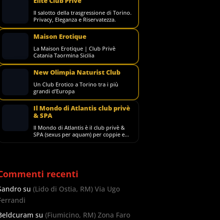
Elite Club Privè
Il salotto della trasgressione di Torino.
Privacy, Eleganza e Riservatezza.
Maison Erotique
La Maison Erotique | Club Privè
Catania Taormina Sicilia
New Olimpia Naturist Club
Un Club Erotico a Torino tra i più
grandi d’Europa
Il Mondo di Atlantis club privè
& SPA
Il Mondo di Atlantis è il club privè &
SPA (sexus per aquam) per coppie e
singoli più grande d'Italia, noto in tutto
il m
Commenti recenti
Sandro
su
(Lido di Ostia, RM) Via Ugo
Ferrandi
Beldcuram
su
(Fiumicino, RM) Zona Faro