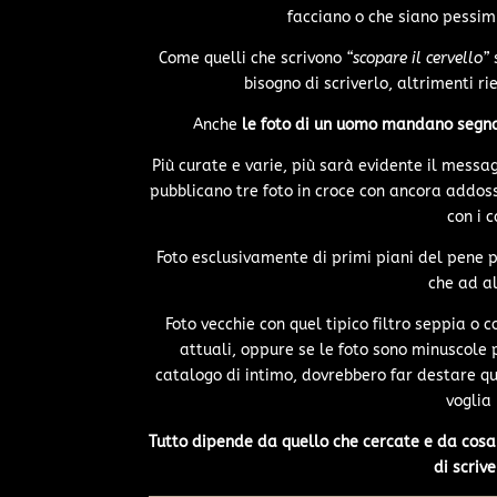
facciano o che siano pessimi
Come quelli che scrivono
“scopare il cervello”
s
bisogno di scriverlo, altrimenti ri
Anche
le foto di un uomo mandano segna
Più curate e varie, più sarà evidente il messag
pubblicano tre foto in croce con ancora addos
con i c
Foto esclusivamente di primi piani del pene 
che ad al
Foto vecchie con quel tipico filtro seppia o 
attuali, oppure se le foto sono minuscole
catalogo di intimo, dovrebbero far destare qu
voglia 
Tutto dipende da quello che cercate e da cosa
di scriv