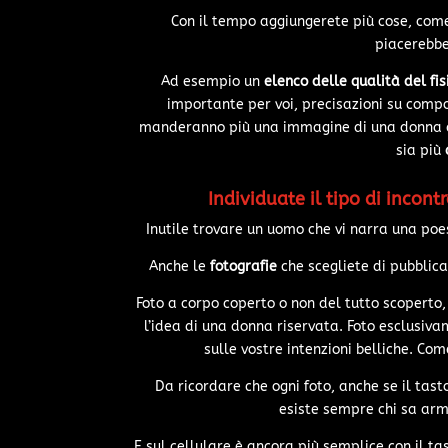
Con il tempo aggiungerete più cose, com
piacerebbe
Ad esempio un
elenco delle qualità del fi
importante per voi, precisazioni su compo
manderanno più una immagine di una donna che
sia più
Individuate il tipo di incont
Inutile trovare un uomo che vi narra una poe
Anche le
fotografie
che scegliete di pubblica
Foto a corpo coperto o non del tutto scoperto,
l’idea di una donna riservata. Foto esclusi
sulle vostre intenzioni belliche. C
Da ricordare che ogni foto, anche se il tas
esiste sempre chi sa arme
E sul cellulare è ancora più semplice con il t