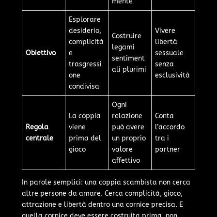
mente
Esplorare
desiderio,
Vivere
Costruire
complicità
libertà
legami
Obiettivo
e
sessuale
sentiment
trasgressi
senza
ali plurimi
one
esclusività
condivisa
Ogni
La coppia
relazione
Conta
Regola
viene
può avere
l’accordo
centrale
prima del
un proprio
tra i
gioco
valore
partner
affettivo
In parole semplici: una coppia scambista non cerca
altre persone da amare. Cerca complicità, gioco,
attrazione e libertà dentro una cornice precisa. E
quella cornice deve essere costruita prima, non