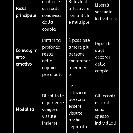
erotica e
Relazioni
Libertà
Focus
sessuale
affettive e
sessuale
principale
condivisa
romantich
individuale
dalla
e multiple
coppia
L’intimità
È possibile
Dipende
profonda
amare più
Coinvolgim
dagli
resta
persone
ento
accordi
nella
contempor
emotivo
della
coppia
aneament
coppia
principale
e
Le
relazioni
Di solito le
Gli incontri
possono
esperienze
esterni
essere
Modalità
vengono
sono
vissute
vissute
spesso
anche
insieme
individuali
separata