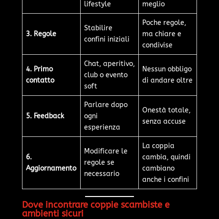
lifestyle
meglio
Poche regole,
Stabilire
3. Regole
ma chiare e
confini iniziali
condivise
Chat, aperitivo,
4. Primo
Nessun obbligo
club o evento
contatto
di andare oltre
soft
Parlare dopo
Onestà totale,
5. Feedback
ogni
senza accuse
esperienza
La coppia
Modificare le
6.
cambia, quindi
regole se
Aggiornamento
cambiano
necessario
anche i confini
Dove incontrare coppie scambiste e
ambienti sicuri