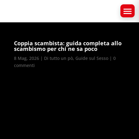
Coppia scambista: guida completa allo
scambismo per chi ne sa poco
8 Mag, 2026
|
Di tutto un pò
,
Guide sul Sesso
|
0
commenti