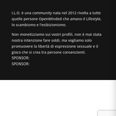
I.L.O. è una community nata nel 2012 rivolta a tutte
quelle persone OpenMinded che amano il Lifestyle,
lo scambismo e l'esibizionismo.
Non monetizziamo sui vostri profili, non è mai stata
nostra intenzione fare soldi, ma vogliamo solo
promuovere la libertà di espressione sessuale e il
gioco che si crea tra persone consenzienti.
SPONSOR:
SPONSOR: