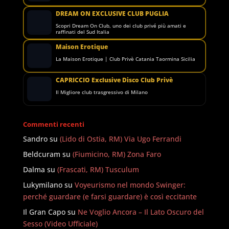
DREAM ON EXCLUSIVE CLUB PUGLIA
Scopri Dream On Club, uno dei club privé più amati e
raffinati del Sud Italia
Maison Erotique
La Maison Erotique | Club Privè Catania Taormina Sicilia
CAPRICCIO Exclusive Disco Club Privè
Il Migliore club trasgressivo di Milano
Commenti recenti
Sandro
su
(Lido di Ostia, RM) Via Ugo Ferrandi
Beldcuram
su
(Fiumicino, RM) Zona Faro
Dalma
su
(Frascati, RM) Tusculum
Lukymilano
su
Voyeurismo nel mondo Swinger:
perché guardare (e farsi guardare) è così eccitante
Il Gran Capo
su
Ne Voglio Ancora – Il Lato Oscuro del
Sesso (Video Ufficiale)