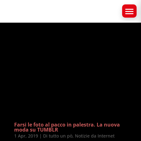
Farsi le foto al pacco in palestra. La nuova
moda su TUMBLR
1 Apr, 2019
|
Di tutto un pò
,
Notizie da Internet