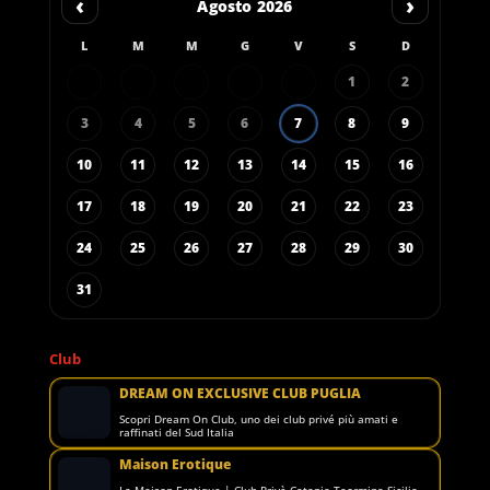
‹
›
Agosto 2026
L
M
M
G
V
S
D
1
2
3
4
5
6
7
8
9
10
11
12
13
14
15
16
17
18
19
20
21
22
23
24
25
26
27
28
29
30
31
Club
DREAM ON EXCLUSIVE CLUB PUGLIA
Scopri Dream On Club, uno dei club privé più amati e
raffinati del Sud Italia
Maison Erotique