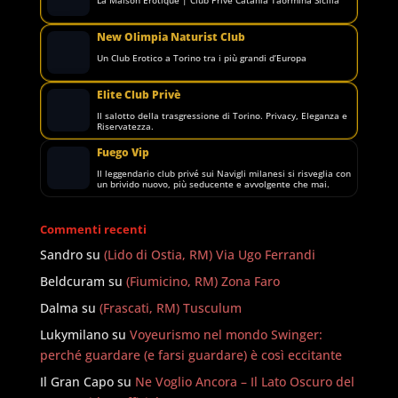
La Maison Erotique | Club Privè Catania Taormina Sicilia
New Olimpia Naturist Club
Un Club Erotico a Torino tra i più grandi d’Europa
Elite Club Privè
Il salotto della trasgressione di Torino. Privacy, Eleganza e
Riservatezza.
Fuego Vip
Il leggendario club privé sui Navigli milanesi si risveglia con
un brivido nuovo, più seducente e avvolgente che mai.
Commenti recenti
Sandro
su
(Lido di Ostia, RM) Via Ugo Ferrandi
Beldcuram
su
(Fiumicino, RM) Zona Faro
Dalma
su
(Frascati, RM) Tusculum
Lukymilano
su
Voyeurismo nel mondo Swinger:
perché guardare (e farsi guardare) è così eccitante
Il Gran Capo
su
Ne Voglio Ancora – Il Lato Oscuro del