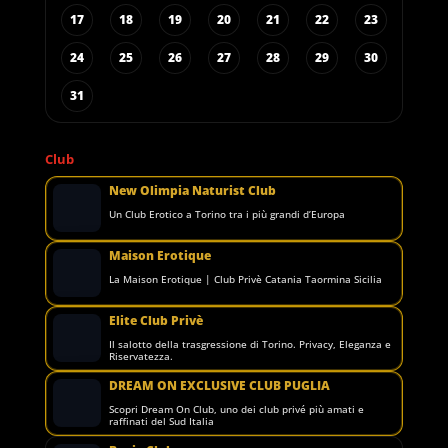
17
18
19
20
21
22
23
24
25
26
27
28
29
30
31
Club
New Olimpia Naturist Club
Un Club Erotico a Torino tra i più grandi d’Europa
Maison Erotique
La Maison Erotique | Club Privè Catania Taormina Sicilia
Elite Club Privè
Il salotto della trasgressione di Torino. Privacy, Eleganza e
Riservatezza.
DREAM ON EXCLUSIVE CLUB PUGLIA
Scopri Dream On Club, uno dei club privé più amati e
raffinati del Sud Italia