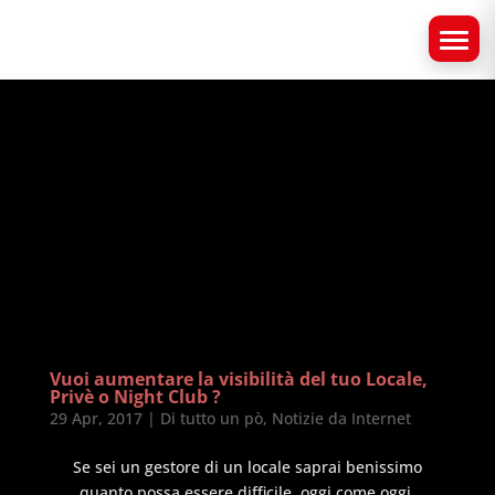
Vuoi aumentare la visibilità del tuo Locale,
Privè o Night Club ?
29 Apr, 2017
|
Di tutto un pò
,
Notizie da Internet
Se sei un gestore di un locale saprai benissimo
quanto possa essere difficile, oggi come oggi,