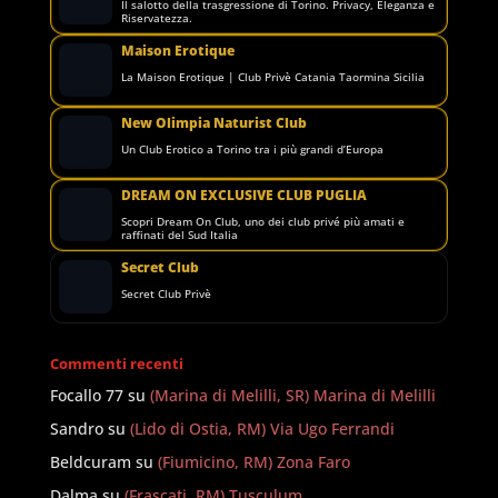
Il salotto della trasgressione di Torino. Privacy, Eleganza e
Riservatezza.
Maison Erotique
La Maison Erotique | Club Privè Catania Taormina Sicilia
New Olimpia Naturist Club
Un Club Erotico a Torino tra i più grandi d’Europa
DREAM ON EXCLUSIVE CLUB PUGLIA
Scopri Dream On Club, uno dei club privé più amati e
raffinati del Sud Italia
Secret Club
Secret Club Privè
Commenti recenti
Focallo 77
su
(Marina di Melilli, SR) Marina di Melilli
Sandro
su
(Lido di Ostia, RM) Via Ugo Ferrandi
Beldcuram
su
(Fiumicino, RM) Zona Faro
Dalma
su
(Frascati, RM) Tusculum