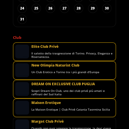
24
25
26
27
28
29
30
31
Club
Elite Club Privè
Il salotto della trasgressione di Torino. Privacy, Eleganza e
Riservatezza.
New Olimpia Naturist Club
Un Club Erotico a Torino tra i più grandi d’Europa
DREAM ON EXCLUSIVE CLUB PUGLIA
Scopri Dream On Club, uno dei club privé più amati e
raffinati del Sud Italia
Maison Erotique
La Maison Erotique | Club Privè Catania Taormina Sicilia
Margot Club Privè
Quando non puoi spiegare la trasgressione, la devi vivere