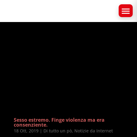
Sesso estremo. Finge violenza ma era
consenziente.
18 Ott, 2019
|
Di tutto un pò
,
Notizie da Internet