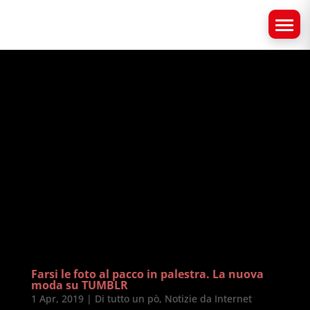
Farsi le foto al pacco in palestra. La nuova
moda su TUMBLR
1 Apr, 2019
|
Di tutto un pò
,
Notizie da Internet