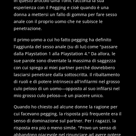
In questo articolo Gina Tonic racconta la sua
esperienza con il Pegging e cioè quando è una
donna a mettersi un fallo di gomma per fare sesso
anale con il proprio uomo che ne subisce le
penetrazione.
Il primo uomo a cui ho fatto pegging ha definito
l'aggiunta del sesso anale (su di lui) come "passare
dalla Playstation 1 alla Playstation 4." Da allora, le
sue parole sono diventate la massima di saggezza
con cui spiego ai miei partner perché dovrebbero
lasciarsi penetrare dalla sottoscritta. Il ribaltamento
di ruoli e di potere intrinseco all'infilarmi nel grosso
culo peloso di un uomo—opposto al suo infilarsi nel
mio grosso culo peloso—è un piacere unico.
Quando ho chiesto ad alcune donne la ragione per
cui facevano pegging, la risposta più frequente era il
senso di dominazione sul partner. Per i ragazzi, la
risposta era più o meno simile. "Provo un senso di
abbandono piacevole nel rinunciare ad avere potere