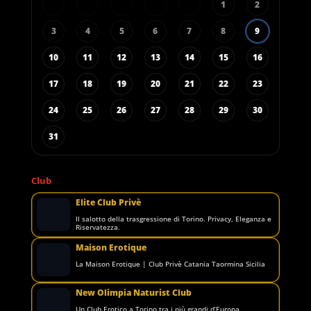
1
2
3
4
5
6
7
8
9
10
11
12
13
14
15
16
17
18
19
20
21
22
23
24
25
26
27
28
29
30
31
Club
Elite Club Privè
Il salotto della trasgressione di Torino. Privacy, Eleganza e
Riservatezza.
Maison Erotique
La Maison Erotique | Club Privè Catania Taormina Sicilia
New Olimpia Naturist Club
Un Club Erotico a Torino tra i più grandi d’Europa