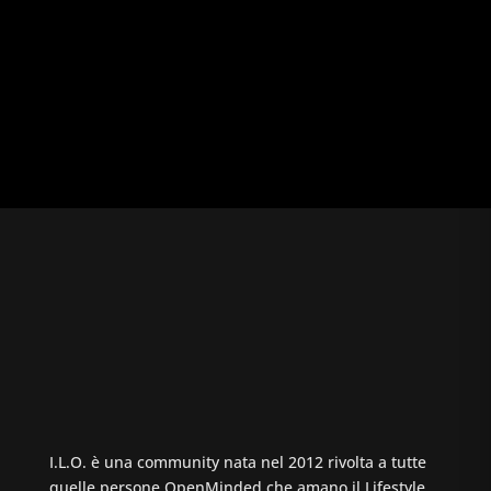
I.L.O. è una community nata nel 2012 rivolta a tutte
quelle persone OpenMinded che amano il Lifestyle,