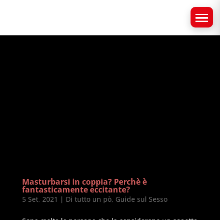
Masturbarsi in coppia? Perchè è
fantasticamente eccitante?
5 Set, 2021
|
Di tutto un pò
,
Guide sul Sesso