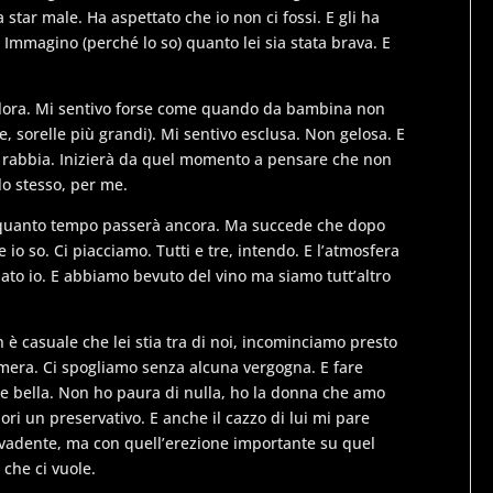
star male. Ha aspettato che io non ci fossi. E gli ha
. Immagino (perché lo so) quanto lei sia stata brava. E
allora. Mi sentivo forse come quando da bambina non
e, sorelle più grandi). Mi sentivo esclusa. Non gelosa. E
di rabbia. Inizierà da quel momento a pensare che non
lo stesso, per me.
 quanto tempo passerà ancora. Ma succede che dopo
 io so. Ci piacciamo. Tutti e tre, intendo. E l’atmosfera
inato io. E abbiamo bevuto del vino ma siamo tutt’altro
 è casuale che lei stia tra di noi, incominciamo presto
amera. Ci spogliamo senza alcuna vergogna. E fare
 e bella. Non ho paura di nulla, ho la donna che amo
uori un preservativo. E anche il cazzo di lui mi pare
 invadente, ma con quell’erezione importante su quel
 che ci vuole.