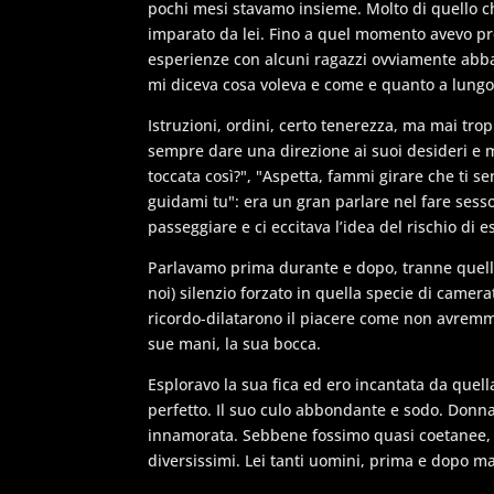
pochi mesi stavamo insieme. Molto di quello ch
imparato da lei. Fino a quel momento avevo pr
esperienze con alcuni ragazzi ovviamente abbast
mi diceva cosa voleva e come e quanto a lungo
Istruzioni, ordini, certo tenerezza, ma mai tro
sempre dare una direzione ai suoi desideri e mi
toccata così?", "Aspetta, fammi girare che ti se
guidami tu": era un gran parlare nel fare sess
passeggiare e ci eccitava l’idea del rischio di es
Parlavamo prima durante e dopo, tranne quella 
noi) silenzio forzato in quella specie di camera
ricordo-dilatarono il piacere come non avremm
sue mani, la sua bocca.
Esploravo la sua fica ed ero incantata da quell
perfetto. Il suo culo abbondante e sodo. Donna 
innamorata. Sebbene fossimo quasi coetanee, 
diversissimi. Lei tanti uomini, prima e dopo 