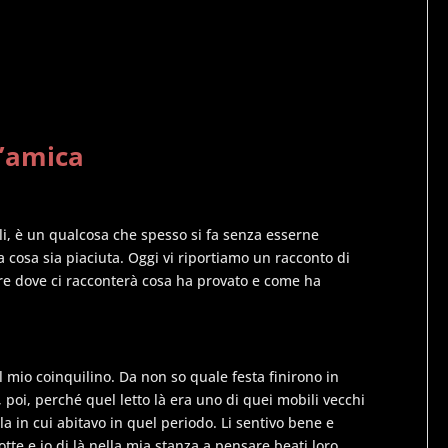
n’amica
ali, è un qualcosa che spesso si fa senza esserne
la cosa sia piaciuta. Oggi vi riportiamo un racconto di
tre dove ci racconterà cosa ha provato e come ha
l mio coinquilino. Da non so quale festa finirono in
 poi, perché quel letto là era uno di quei mobili vecchi
la in cui abitavo in quel periodo. Li sentivo bene e
tte e io di là nella mia stanza a pensare beati loro.