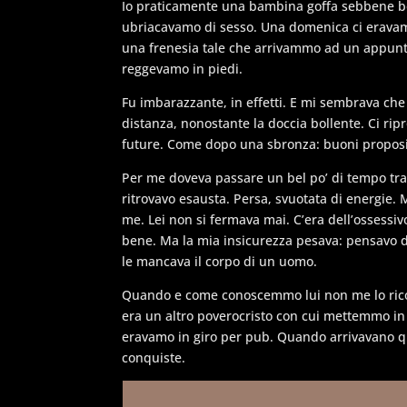
Io praticamente una bambina goffa sebbene ben 
ubriacavamo di sesso. Una domenica ci eravam
una frenesia tale che arrivammo ad un appunt
reggevamo in piedi.
Fu imbarazzante, in effetti. E mi sembrava che i
distanza, nonostante la doccia bollente. Ci ri
future. Come dopo una sbronza: buoni proposi
Per me doveva passare un bel po’ di tempo tra 
ritrovavo esausta. Persa, svuotata di energie. 
me. Lei non si fermava mai. C’era dell’ossessivo
bene. Ma la mia insicurezza pesava: pensavo
le mancava il corpo di un uomo.
Quando e come conoscemmo lui non me lo ricord
era un altro poverocristo con cui mettemmo in 
eravamo in giro per pub. Quando arrivavano que
conquiste.