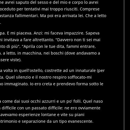
e avrei saputo del sesso e del mio e corpo lo avrei
oceduto per tentativi mai troppo riusciti. Comprese
anza fallimentari. Ma poi era arrivata lei. Che a letto
.
ppa. E mi piaceva. Anzi: mi faceva impazzire. Sapeva
 invitava a fare altrettanto. "Davvero non ti sei mai
nto di più", "Aprila con le tue dita, fammi entrare,
o, a letto, in macchina, nei boschi (dove andavamo a
sere viste).
volta in quell’ostello, costrette ad un innaturale (per
ta. Quel silenzio e il nostro respiro soffocato-mi
o immaginato. Io ero creta e prendevo forma sotto le
a come dai suoi occhi azzurri e un po’ folli. Quel naso
difficile con un passato difficile: ne ero ovviamente
avevamo esperienze lontane e vite su piani
matrimonio e separazione da un tipo evanescente.