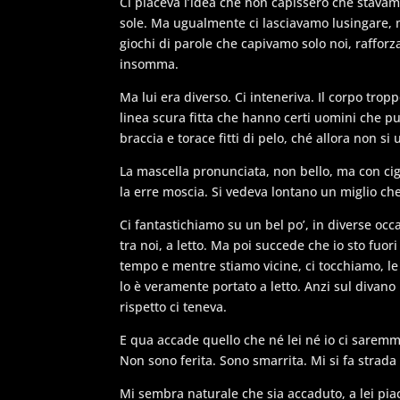
Ci piaceva l’idea che non capissero che stav
sole. Ma ugualmente ci lasciavamo lusingare, m
giochi di parole che capivamo solo noi, rafforz
insomma.
Ma lui era diverso. Ci inteneriva. Il corpo tro
linea scura fitta che hanno certi uomini che pu
braccia e torace fitti di pelo, ché allora non si
La mascella pronunciata, non bello, ma con ci
la erre moscia. Si vedeva lontano un miglio che
Ci fantastichiamo su un bel po’, in diverse occa
tra noi, a letto. Ma poi succede che io sto fuor
tempo e mentre stiamo vicine, ci tocchiamo, le
lo è veramente portato a letto. Anzi sul divano 
rispetto ci teneva.
E qua accade quello che né lei né io ci sarem
Non sono ferita. Sono smarrita. Mi si fa strad
Mi sembra naturale che sia accaduto, a lei pia