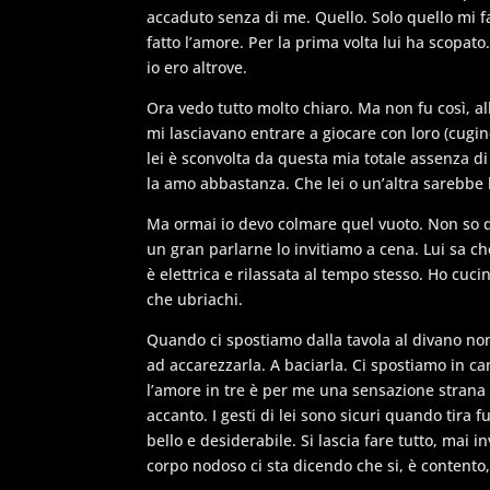
accaduto senza di me. Quello. Solo quello mi fa 
fatto l’amore. Per la prima volta lui ha scopato
io ero altrove.
Ora vedo tutto molto chiaro. Ma non fu così, 
mi lasciavano entrare a giocare con loro (cugin
lei è sconvolta da questa mia totale assenza 
la amo abbastanza. Che lei o un’altra sarebbe 
Ma ormai io devo colmare quel vuoto. Non so
un gran parlarne lo invitiamo a cena. Lui sa che
è elettrica e rilassata al tempo stesso. Ho cuc
che ubriachi.
Quando ci spostiamo dalla tavola al divano non
ad accarezzarla. A baciarla. Ci spostiamo in c
l’amore in tre è per me una sensazione strana
accanto. I gesti di lei sono sicuri quando tira f
bello e desiderabile. Si lascia fare tutto, mai
corpo nodoso ci sta dicendo che si, è contento,