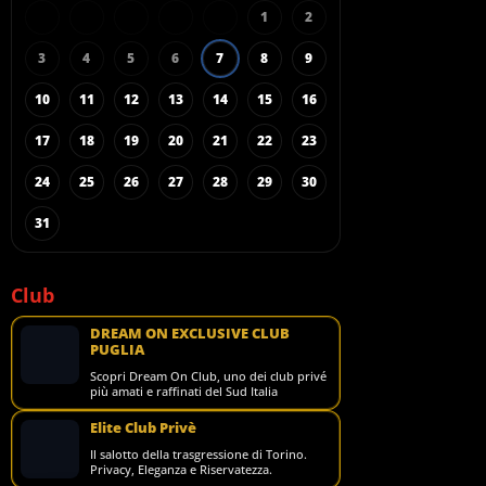
1
2
3
4
5
6
7
8
9
10
11
12
13
14
15
16
17
18
19
20
21
22
23
24
25
26
27
28
29
30
31
Club
DREAM ON EXCLUSIVE CLUB
PUGLIA
Scopri Dream On Club, uno dei club privé
più amati e raffinati del Sud Italia
Elite Club Privè
Il salotto della trasgressione di Torino.
Privacy, Eleganza e Riservatezza.