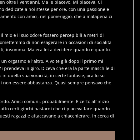
oltre i vent’anni. Ma le piacevo. Mi piaceva. Ci
o dedicate a noi stesse per ore, con una passione e
amento con amici, nel pomeriggio, che a malapena ci
l mio e il suo odore fossero percepibili a metri di
promettemmo di non esagerare in occasioni di socialità
ti, insomma. Ma era lei a decidere quando e quanto.
un orgasmo e l’altro. A volte già dopo il primo mi
Mi prendeva in giro. Diceva che era la parte maschile di
 in quella sua voracità, in certe fantasie, ora lo so
 di non essere abbastanza. Quasi sempre pensavo che
o. Amici comuni, probabilmente. E certo all’inizio
atto certi giochi bastardi che ci piaceva fare quando
sti ragazzi e attaccavano a chiacchierare, in cerca di