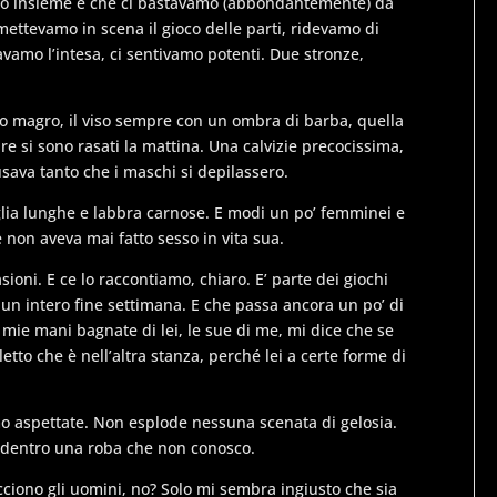
amo insieme e che ci bastavamo (abbondantemente) da
ettevamo in scena il gioco delle parti, ridevamo di
avamo l’intesa, ci sentivamo potenti. Due stronze,
ppo magro, il viso sempre con un ombra di barba, quella
re si sono rasati la mattina. Una calvizie precocissima,
 usava tanto che i maschi si depilassero.
glia lunghe e labbra carnose. E modi un po’ femminei e
 non aveva mai fatto sesso in vita sua.
sioni. E ce lo raccontiamo, chiaro. E’ parte dei giochi
i un intero fine settimana. E che passa ancora un po’ di
 mie mani bagnate di lei, le sue di me, mi dice che se
letto che è nell’altra stanza, perché lei a certe forme di
mo aspettate. Non esplode nessuna scenata di gelosia.
a dentro una roba che non conosco.
cciono gli uomini, no? Solo mi sembra ingiusto che sia