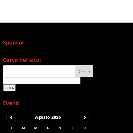
Sponsor
Cerca nel sito:
Eventi
‹
›
Agosto 2026
L
M
M
G
V
S
D