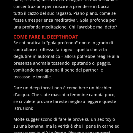
concentrazione per riuscire a prendere in bocca
tutto il cazzo del suo ragazzo. Piano piano, come se
fosse un’esperienza meditativa". Gola profonda per
una profonda meditazione. Chi l’avrebbe mai detto?
COME FARE IL DEEPTHROAT
Se chi pratica la "gola profonda" non è in grado di
controllare il riflesso faringeo – quello che vi fa
deglutire in automatico – allora potrebbe reagire alla
presenza anomala tossendo, sputando o, peggio,
vomitando non appena il pene del partner le
toccasse le tonsille.
Fare un deep throat non è come bere un bicchier
d’acqua. Che siate maschi o femmine cambia poco,
se ci volete provare fareste meglio a leggere queste
istruzioni:
Molte suggeriscono di fare le prove su un sex toy o
su una banana, ma la verità è che il pene in carne ed
ossa va molto più in fondo. Bisogna concentrarsi