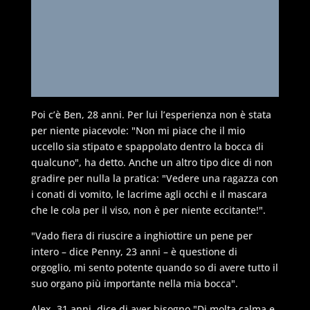
Poi c’è Ben, 28 anni. Per lui l’esperienza non è stata
per niente piacevole: "Non mi piace che il mio
uccello sia stipato e spappolato dentro la bocca di
qualcuno", ha detto. Anche un altro tipo dice di non
gradire per nulla la pratica: "Vedere una ragazza con
i conati di vomito, le lacrime agli occhi e il mascara
che le cola per il viso, non è per niente eccitante!".
"Vado fiera di riuscire a inghiottire un pene per
intero – dice Penny, 23 anni – è questione di
orgoglio, mi sento potente quando so di avere tutto il
suo organo più importante nella mia bocca".
Alex, 31 anni, dice di aver bisogno "Di molta calma e