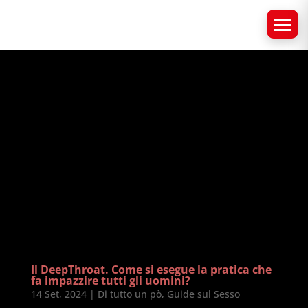
Il DeepThroat. Come si esegue la pratica che
fa impazzire tutti gli uomini?
14 Set, 2024
|
Di tutto un pò
,
Guide sul Sesso