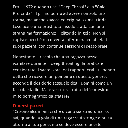
Era il 1972 quando uscì "Deep Throat" aka "Gola
Profonda", il primo porno ad avere non solo una
trama, ma anche sagace ed originalissima. Linda
Lovelace è una prostituta insoddisfatta con una
strana malformazione: il clitoride in gola. Non si
capisce perché ma diventa infermiera ed allieta i
suoi pazienti con continue sessioni di sesso orale.
Nonostante il rischio che una ragazza possa
vomitare durante il deep throating, la pratica è
considerata il sacro Graal dei rapporti orali. Ci hanno
detto che ricevere un pompino di questo genere,
accende il desiderio sessuale degli uomini come un
faro da stadio. Ma è vero, o si tratta dell’ennesimo
mito pornografico da sfatare?
Diversi pareri
"Ci sono alcuni amici che dicono sia straordinario,
sai, quando la gola di una ragazza ti stringe e pulsa
attorno al tuo pene, ma se devo essere onesto,