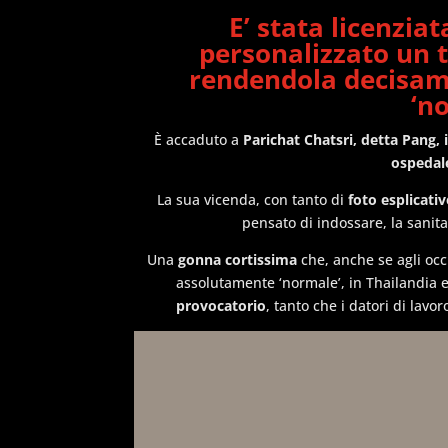
E’ stata
licenziat
personalizzato un 
rendendola decisa
‘n
È accaduto a
Parichat Chatsri, detta Pang,
ospedale
La sua vicenda, con tanto di
foto esplicativ
pensato di indossare, la sanita
Una
gonna cortissima
che, anche se agli occ
assolutamente ‘normale’, in Thailandia e
provocatorio
, tanto che i datori di lavo