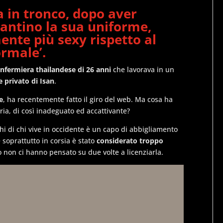
a in tronco, dopo aver
tantino la sua uniforme
,
mente
più sexy rispetto al
ormale’
.
 infermiera thailandese di 26 anni
che lavorava in un
 privato di Isan
.
e
, ha recentemente fatto il giro del web. Ma cosa ha
ria, di così inadeguato ed accattivante?
hi di chi vive in occidente è un capo di abbigliamento
 soprattutto in corsia è stato
considerato troppo
ro non ci hanno pensato su due volte a licenziarla.