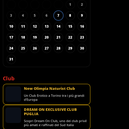
1
2
3
4
5
6
7
8
9
10
11
12
13
14
15
16
17
18
19
20
21
22
23
24
25
26
27
28
29
30
31
Club
New Olimpia Naturist Club
Un Club Erotico a Torino tra i più grandi
d’Europa
DREAM ON EXCLUSIVE CLUB
PUGLIA
Scopri Dream On Club, uno dei club privé
più amati e raffinati del Sud Italia