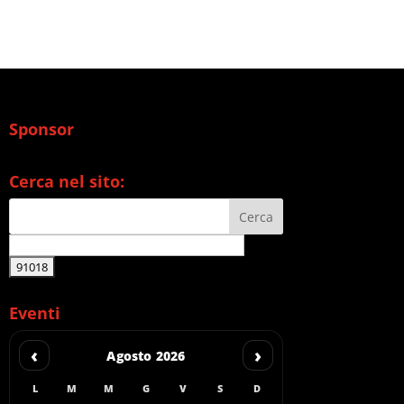
Sponsor
Cerca nel sito:
Eventi
‹
›
Agosto 2026
L
M
M
G
V
S
D