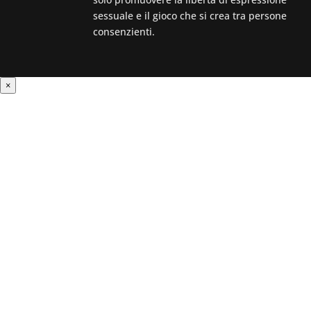
sessuale e il gioco che si crea tra persone
consenzienti.
×