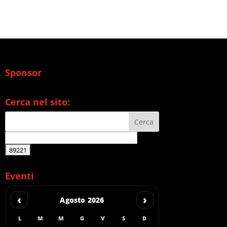
Sponsor
Cerca nel sito:
Eventi
‹
›
Agosto 2026
L
M
M
G
V
S
D