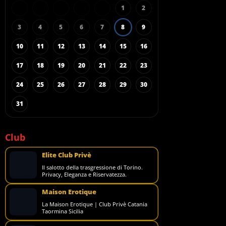
1
2
3
4
5
6
7
8
9
10
11
12
13
14
15
16
17
18
19
20
21
22
23
24
25
26
27
28
29
30
31
Club
Elite Club Privè
Il salotto della trasgressione di Torino.
Privacy, Eleganza e Riservatezza.
Maison Erotique
La Maison Erotique | Club Privè Catania
Taormina Sicilia