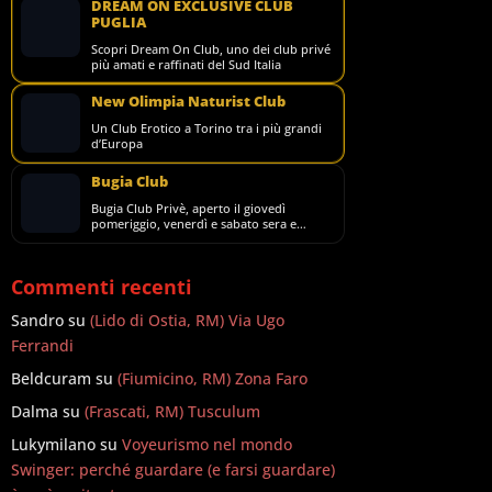
DREAM ON EXCLUSIVE CLUB
PUGLIA
Scopri Dream On Club, uno dei club privé
più amati e raffinati del Sud Italia
New Olimpia Naturist Club
Un Club Erotico a Torino tra i più grandi
d’Europa
Bugia Club
Bugia Club Privè, aperto il giovedì
pomeriggio, venerdì e sabato sera e
domenica pomeriggio.
Commenti recenti
Sandro
su
(Lido di Ostia, RM) Via Ugo
Ferrandi
Beldcuram
su
(Fiumicino, RM) Zona Faro
Dalma
su
(Frascati, RM) Tusculum
Lukymilano
su
Voyeurismo nel mondo
Swinger: perché guardare (e farsi guardare)