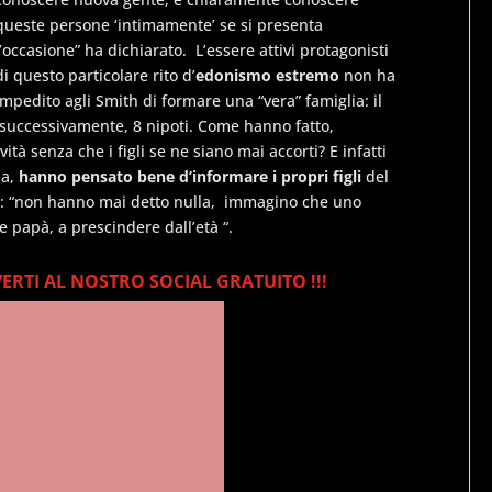
queste persone ‘intimamente’ se si presenta
l’occasione” ha dichiarato. L’essere attivi protagonisti
di questo particolare rito d’
edonismo estremo
non ha
impedito agli Smith di formare una “vera” famiglia: il
e, successivamente, 8 nipoti. Come hanno fatto,
vità senza che i figli se ne siano mai accorti? E infatti
na,
hanno pensato bene d’informare i propri figli
del
ato: “non hanno mai detto nulla, immagino che uno
apà, a prescindere dall’età “.
VERTI AL NOSTRO SOCIAL GRATUITO !!!