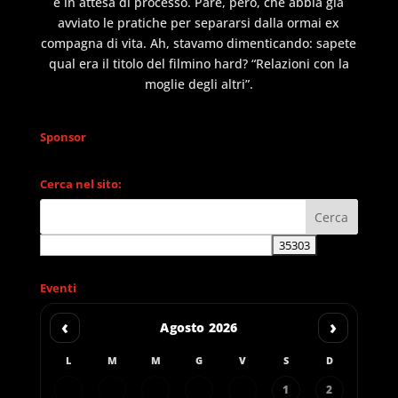
è in attesa di processo. Pare, però, che abbia già
avviato le pratiche per separarsi dalla ormai ex
compagna di vita. Ah, stavamo dimenticando: sapete
qual era il titolo del filmino hard? “Relazioni con la
moglie degli altri”.
Sponsor
Cerca nel sito:
Eventi
‹
›
Agosto 2026
L
M
M
G
V
S
D
1
2