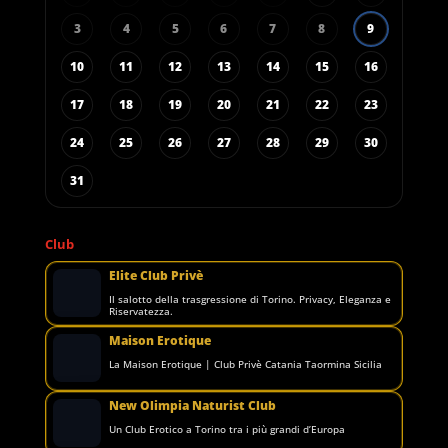
3
4
5
6
7
8
9
10
11
12
13
14
15
16
17
18
19
20
21
22
23
24
25
26
27
28
29
30
31
Club
Elite Club Privè
Il salotto della trasgressione di Torino. Privacy, Eleganza e
Riservatezza.
Maison Erotique
La Maison Erotique | Club Privè Catania Taormina Sicilia
New Olimpia Naturist Club
Un Club Erotico a Torino tra i più grandi d’Europa