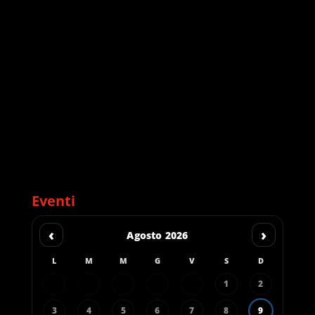
Eventi
‹
›
Agosto 2026
L
M
M
G
V
S
D
1
2
3
4
5
6
7
8
9