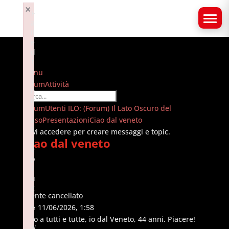
×
F
a
il
e
d
t
o
Menu
i
Navigazione
Forum
Attività
n
forum
it
Forum
Forum
Utenti ILO: (Forum) Il Lato Oscuro del
i
breadcrumbs
Sesso
a
Presentazioni
Ciao dal veneto
li
-
Devi accedere per creare messaggi e topic.
z
Ciao dal veneto
Sei
e
qui:
p
l
u
g
Utente cancellato
i
#1
n
· 11/06/2026, 1:58
:
Ciao a tutti e tutte, io dal Veneto, 44 anni. Piacere!
w