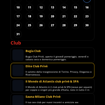
10
11
12
13
14
15
16
17
18
19
20
21
22
23
24
25
26
27
28
29
30
31
Club
Bugia Club
Bugia Club Privè, aperto il giovedì pomeriggio, venerdì e
sabato sera e domenica pomeriggio.
Elite Club Privè
Il salotto della trasgressione di Torino. Privacy, Eleganza e
Riservatezza.
Il Mondo di Atlantis club privè & SPA
Il Mondo di Atlantis è il club privè & SPA (sexus per aquam)
per coppie e singoli più grande d'Italia, noto in tutto il m
Sauna Milano Club Privè
Il tuo sex club per nuovi incontri e amicizie xxx