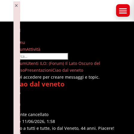
×
F
a
il
e
d
t
o
Menu
i
Navigazione
Forum
Attività
n
forum
it
Forum
Forum
Utenti ILO: (Forum) Il Lato Oscuro del
i
breadcrumbs
Sesso
a
Presentazioni
Ciao dal veneto
li
-
Devi accedere per creare messaggi e topic.
z
Ciao dal veneto
Sei
e
qui:
p
l
u
g
Utente cancellato
i
#1
n
· 11/06/2026, 1:58
:
Ciao a tutti e tutte, io dal Veneto, 44 anni. Piacere!
w