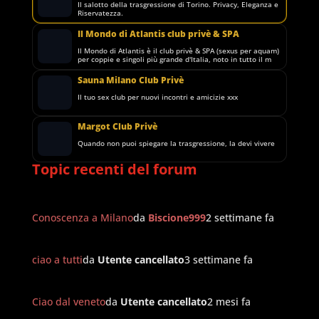
Il salotto della trasgressione di Torino. Privacy, Eleganza e
Riservatezza.
Il Mondo di Atlantis club privè & SPA
Il Mondo di Atlantis è il club privè & SPA (sexus per aquam)
per coppie e singoli più grande d'Italia, noto in tutto il m
Sauna Milano Club Privè
Il tuo sex club per nuovi incontri e amicizie xxx
Margot Club Privè
Quando non puoi spiegare la trasgressione, la devi vivere
Topic recenti del forum
Conoscenza a Milano
da
Biscione999
2 settimane fa
ciao a tutti
da
Utente cancellato
3 settimane fa
Ciao dal veneto
da
Utente cancellato
2 mesi fa