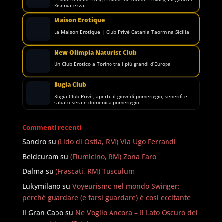
Riservatezza.
Maison Erotique
La Maison Erotique | Club Privè Catania Taormina Sicilia
New Olimpia Naturist Club
Un Club Erotico a Torino tra i più grandi d’Europa
Bugia Club
Bugia Club Privè, aperto il giovedì pomeriggio, venerdì e
sabato sera e domenica pomeriggio.
Commenti recenti
Sandro
su
(Lido di Ostia, RM) Via Ugo Ferrandi
Beldcuram
su
(Fiumicino, RM) Zona Faro
Dalma
su
(Frascati, RM) Tusculum
Lukymilano
su
Voyeurismo nel mondo Swinger:
perché guardare (e farsi guardare) è così eccitante
Il Gran Capo
su
Ne Voglio Ancora – Il Lato Oscuro del