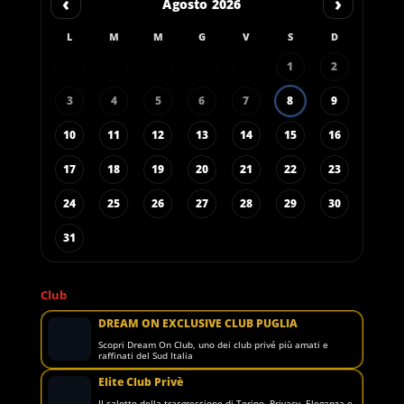
‹
›
Agosto 2026
L
M
M
G
V
S
D
1
2
3
4
5
6
7
8
9
10
11
12
13
14
15
16
17
18
19
20
21
22
23
24
25
26
27
28
29
30
31
Club
DREAM ON EXCLUSIVE CLUB PUGLIA
Scopri Dream On Club, uno dei club privé più amati e
raffinati del Sud Italia
Elite Club Privè
Il salotto della trasgressione di Torino. Privacy, Eleganza e