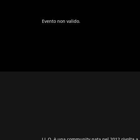
Evento non valido.
I.L.O. è una community nata nel 2012 rivolta a